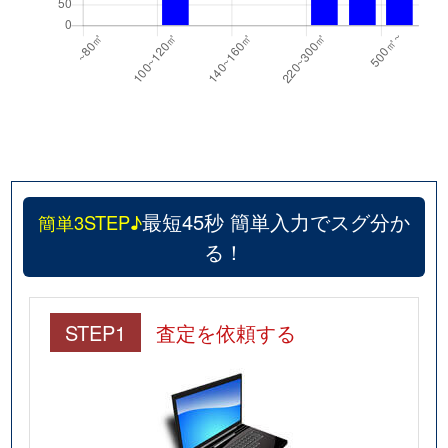
最短45秒 簡単入力でスグ分か
簡単3STEP♪
る！
STEP1
査定を依頼する