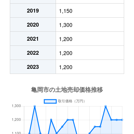
西つつじケ丘美山台
700万円
亀岡
徒歩
2019
1,150
西別院町柚原
300万円
亀岡
徒歩
2020
1,300
西町
80万円
亀岡
徒歩
2021
1,200
畑野町千ケ畑
30万円
亀岡
徒歩
2022
1,200
畑野町千ケ畑
950万円
亀岡
徒歩
2023
1,200
畑野町千ケ畑
170万円
亀岡
徒歩
畑野町千ケ畑
620万円
亀岡
徒歩
畑野町千ケ畑
380万円
亀岡
徒歩
畑野町広野
130万円
亀岡
徒歩