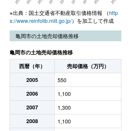
篠町夕日ケ丘
2,500万円
馬堀
徒歩
※出典：国土交通省不動産取引価格情報 （
http
篠町夕日ケ丘
2,700万円
馬堀
徒歩
s://www.reinfolib.mlit.go.jp/
）を加工して作成
篠町夕日ケ丘
2,900万円
馬堀
徒歩
亀岡市の土地売却価格推移
下矢田町
470万円
亀岡
徒歩
亀岡市の土地売却価格推移
下矢田町
2,100万円
亀岡
徒歩
西暦（年）
売却価格（万円）
曽我部町犬飼
850万円
亀岡
徒歩
2005
550
曽我部町寺
5,000万円
亀岡
徒歩
2006
1,100
曽我部町中
2,700万円
亀岡
徒歩
2007
1,300
曽我部町南条
450万円
亀岡
徒歩
2008
1,100
曽我部町南条
70万円
亀岡
徒歩