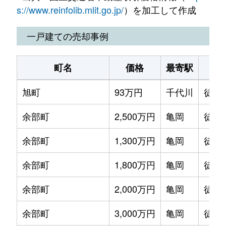
古世町
2,200万円
亀岡
徒歩1
s://www.reinfolib.mlit.go.jp/
）を加工して作成
古世町
2,100万円
亀岡
徒歩1
一戸建ての売却事例
篠町柏原
3,000万円
馬堀
徒歩7
町名
価格
最寄駅
篠町篠
30,000万円
馬堀
徒歩4
旭町
93万円
千代川
徒歩
篠町篠
5,200万円
馬堀
徒歩1
余部町
2,500万円
亀岡
徒歩
篠町野条
300万円
馬堀
徒歩1
余部町
1,300万円
亀岡
徒歩
篠町見晴
2,000万円
馬堀
徒歩8
余部町
1,800万円
亀岡
徒歩
篠町夕日ケ丘
1,000万円
馬堀
徒歩2
余部町
2,000万円
亀岡
徒歩
下矢田町
1,500万円
亀岡
徒歩2
余部町
3,000万円
亀岡
徒歩
下矢田町
1,100万円
亀岡
徒歩2