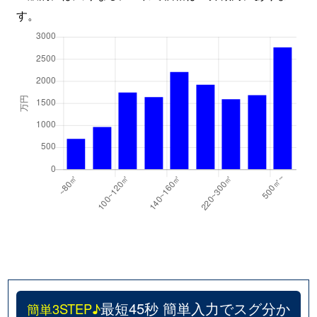
す。
最短45秒 簡単入力でスグ分か
簡単3STEP♪