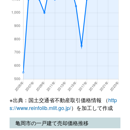
畑野町広野
50万円
亀岡
徒歩
稗田野町芦ノ山
400万円
亀岡
徒歩
東竪町
450万円
亀岡
徒歩
東つつじケ丘曙台
2,800万円
馬堀
徒歩
東別院町鎌倉
500万円
亀岡
徒歩
東別院町鎌倉
110万円
亀岡
徒歩
東別院町東掛
180万円
亀岡
徒歩
本梅町平松
1,400万円
亀岡
徒歩
※出典：国土交通省不動産取引価格情報 （
http
s://www.reinfolib.mlit.go.jp/
）を加工して作成
本梅町平松
990万円
亀岡
徒歩
亀岡市の一戸建て売却価格推移
本梅町平松
1,100万円
亀岡
徒歩