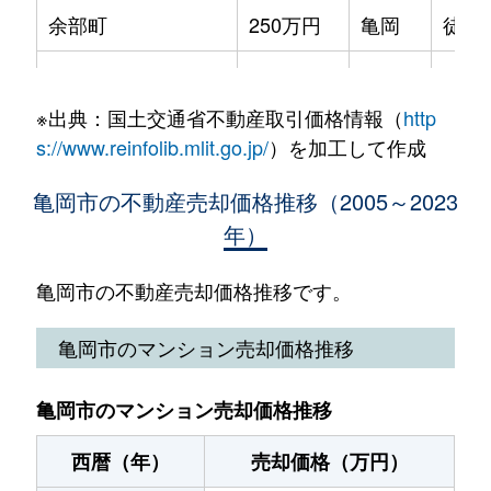
余部町
250万円
亀岡
徒歩
曽我部町犬飼
440万円
亀岡
徒歩1
荒塚町
300万円
亀岡
徒歩
曽我部町重利
3,000万円
亀岡
徒歩4
※出典：国土交通省不動産取引価格情報（
http
荒塚町
500万円
亀岡
徒歩
千代川町今津
3,000万円
千代川
徒歩3
s://www.reinfolib.mlit.go.jp/
）を加工して作成
荒塚町
3,500万円
亀岡
徒歩
千代川町小林
1,400万円
千代川
徒歩1
亀岡市の不動産売却価格推移（2005～2023
年）
馬路町
28万円
千代川
徒歩
西別院町犬甘野
50万円
亀岡
徒歩2
大井町小金岐
650万円
並河
徒歩
亀岡市の不動産売却価格推移です。
稗田野町柿花
25万円
亀岡
徒歩1
大井町小金岐
1,000万円
並河
徒歩
亀岡市のマンション売却価格推移
東つつじケ丘都台
1,200万円
馬堀
徒歩2
大井町土田
1,800万円
並河
徒歩
東別院町鎌倉
40万円
亀岡
徒歩2
亀岡市のマンション売却価格推移
大井町土田
1,300万円
並河
徒歩
東別院町鎌倉
50万円
亀岡
徒歩2
西暦（年）
売却価格（万円）