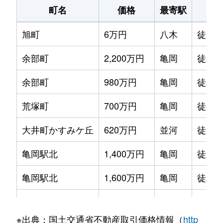
町名
価格
最寄駅
駅
旭町
6万円
八木
徒歩4
余部町
2,200万円
亀岡
徒歩2
余部町
980万円
亀岡
徒歩1
荒塚町
700万円
亀岡
徒歩1
大井町かすみケ丘
620万円
並河
徒歩4
亀岡駅北
1,400万円
亀岡
徒歩4
亀岡駅北
1,600万円
亀岡
徒歩7
北古世町
1,600万円
亀岡
徒歩9
※出典：国土交通省不動産取引価格情報（
http