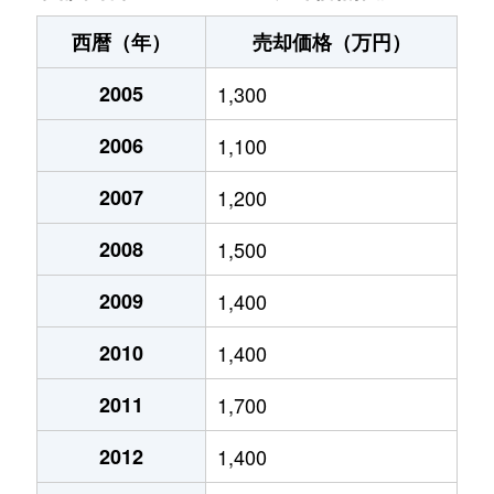
西院高田町
3,500万円
西院(阪急)
太秦棚森町
300万円
太秦広
西院上今田町
1,700万円
西大路御
西暦（年）
売却価格（万円）
西院月双町
4,400万円
西京極
太秦土本町
750万円
太秦広
西院下花田町
2005
1,300
3,900万円
西院(阪急
西院月双町
1,900万円
西京極
太秦西野町
1,400万円
帷子ノ
2006
1,100
西院西寿町
3,400万円
西院(阪急
西院月双町
1,100万円
西京極
太秦八反田町
900万円
帷子ノ
2007
1,200
西院西高田町
21,000万円
西院(阪急
西院月双町
2,000万円
西京極
太秦藤ケ森町
1,800万円
太秦天
2008
1,500
西院西平町
650万円
西院(阪急
西院月双町
1,900万円
西京極
太秦藤ケ森町
5,000万円
太秦天
2009
1,400
西院東今田町
2,700万円
西院(阪急
西院月双町
1,900万円
西京極
太秦藤ケ森町
650万円
太秦天
2010
1,400
西院日照町
7,600万円
西院(阪急
西院月双町
1,700万円
西京極
太秦堀池町
1,400万円
鳴滝
2011
1,700
西院松井町
7,800万円
西院(阪急
西院月双町
2,000万円
西京極
太秦堀池町
1,600万円
鳴滝
2012
1,400
嵯峨石ケ坪町
3,000万円
車折神社
西院西貝川町
1,200万円
太秦天神川