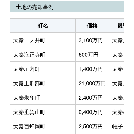
太秦森ケ東町
2,400万円
蚕ノ社
土地の売却事例
太秦森ケ前町
2,100万円
太秦天神川
町名
価格
最寄駅
太秦安井松本町
3,800万円
太秦天神川
太秦一ノ井町
3,100万円
太秦広隆
太秦安井松本町
4,300万円
太秦天神川
太秦海正寺町
600万円
太秦天神
太秦安井松本町
4,200万円
太秦天神川
太秦垣内町
1,400万円
太秦広隆
梅ケ畑高鼻町
600万円
宇多野
太秦上刑部町
21,000万円
太秦天神
梅津大縄場町
2,100万円
松尾大社
太秦朱雀町
2,400万円
太秦広隆
梅津大縄場町
2,100万円
松尾大社
太秦垂箕山町
2,400万円
太秦(ＪＲ
梅津大縄場町
3,900万円
松尾大社
太秦西蜂岡町
2,500万円
帷子ノ辻
梅津神田町
2,300万円
西京極