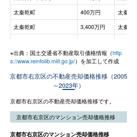
梅津中村町
720万円
松尾大社
梅津南広町
2,300万円
西京極
太秦乾町
400万円
太秦(Ｊ
梅津前田町
1,300万円
松尾大社
西院上今田町
2,400万円
西大路御池
太秦乾町
3,400万円
太秦(Ｊ
御室岡ノ裾町
6,000万円
宇多野
西院小米町
3,100万円
西院(阪急)
太秦面影町
780万円
帷子ノ
御室岡ノ裾町
7,700万円
宇多野
西院小米町
2,900万円
西院(阪急)
※出典：国土交通省不動産取引価格情報（
http
太秦海正寺町
3,000万円
太秦天
北嵯峨気比社町
1,500万円
嵯峨嵐山
s://www.reinfolib.mlit.go.jp/
）を加工して作成
西院寿町
4,100万円
西院(阪急)
太秦開日町
8,700万円
太秦(Ｊ
京北上中町
1,300万円
円町
京都市右京区の不動産売却価格推移（2005
西院寿町
3,900万円
西院(阪急)
～2023年）
太秦川所町
700万円
太秦広
京北上中町
1,500万円
円町
西院清水町
3,200万円
西院(阪急)
太秦北路町
5,500万円
太秦(Ｊ
京都市右京区の不動産売却価格推移です。
京北下町
650万円
円町
西院春栄町
900万円
西院(阪急)
太秦組石町
6,000万円
太秦広
京都市右京区のマンション売却価格推移
京北下弓削町
270万円
円町
西院高田町
1,800万円
西院(阪急)
太秦朱雀町
1,400万円
太秦天
京北鳥居町
300万円
円町
京都市右京区のマンション売却価格推移