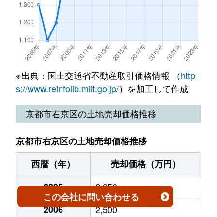
西院平町
3,400万円
西院(阪急)
梅津坂本町
950万円
松尾大
嵯峨野千代ノ道町
7,800万円
有栖川
西院安塚町
500万円
西院(阪急)
梅津坂本町
2,800万円
松尾大
嵯峨野投渕町
24,000万円
松尾大社
西院安塚町
2,400万円
西京極
梅津中村町
3,600万円
松尾大
嵯峨広沢池下町
1,300万円
有栖川
西院安塚町
2,000万円
西京極
※出典：国土交通省不動産取引価格情報 （
http
梅津中村町
3,000万円
松尾大
谷口園町
2,600万円
龍安寺
s://www.reinfolib.mlit.go.jp/
）を加工して作成
西院安塚町
2,400万円
西京極
梅津中村町
3,200万円
松尾大
常盤一ノ井町
16,000万円
花園(京都
京都市右京区の土地売却価格推移
嵯峨朝日町
1,900万円
有栖川
梅津林口町
1,200万円
松尾大
鳴滝本町
2,900万円
宇多野
嵯峨朝日町
1,400万円
有栖川
京都市右京区の土地売却価格推移
梅津東構口町
1,500万円
西京極
鳴滝蓮花寺町
200万円
鳴滝
嵯峨朝日町
西暦（年）
2,400万円
売却価格（万円）
車折神社
梅津罧原町
2,800万円
松尾大
西京極堤下町
1,000万円
西京極
2005
2,250
嵯峨朝日町
850万円
車折神社
この会社
に問い合わせる
梅津罧原町
650万円
松尾大
西京極堤町
21,000万円
西京極
2006
2,500
嵯峨新宮町
1,500万円
嵯峨嵐山