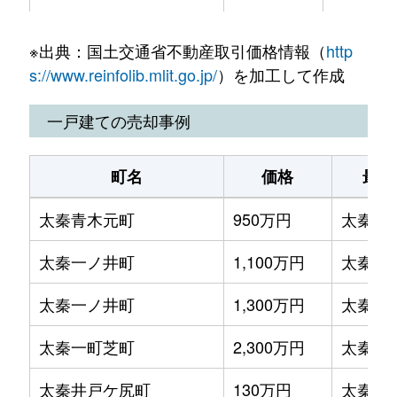
太秦堀ケ内町
2,200万円
帷子ノ辻
梅津尻溝町
3,200万円
松尾大社
※出典：国土交通省不動産取引価格情報（
http
太秦森ケ東町
3,500万円
太秦天神
梅津罧原町
2,700万円
松尾大社
s://www.reinfolib.mlit.go.jp/
）を加工して作成
宇多野北ノ院町
3,400万円
宇多野
梅津罧原町
2,100万円
松尾大社
一戸建ての売却事例
梅ケ畑猪ノ尻町
900万円
宇多野
梅津南広町
2,000万円
太秦天神川
町名
価格
最寄
梅ケ畑清水町
4,300万円
宇多野
梅津南広町
630万円
太秦天神川
太秦青木元町
950万円
太秦(Ｊ
梅ケ畑高鼻町
1,400万円
宇多野
梅津南広町
1,400万円
太秦天神川
太秦一ノ井町
1,100万円
太秦広
梅津後藤町
4,000万円
松尾大社
梅津南広町
2,700万円
太秦天神川
太秦一ノ井町
1,300万円
太秦広
梅津後藤町
1,100万円
松尾大社
梅津南広町
2,500万円
太秦天神川
太秦一町芝町
2,300万円
太秦(Ｊ
梅津後藤町
5,100万円
松尾大社
梅津南広町
1,100万円
西京極
太秦井戸ケ尻町
130万円
太秦広