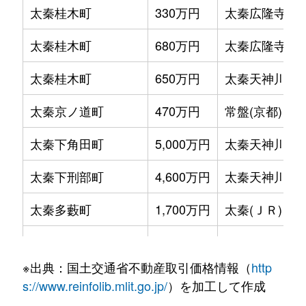
太秦桂木町
330万円
太秦広隆寺
太秦桂木町
680万円
太秦広隆寺
太秦桂木町
650万円
太秦天神川
太秦京ノ道町
470万円
常盤(京都)
太秦下角田町
5,000万円
太秦天神川
太秦下刑部町
4,600万円
太秦天神川
太秦多藪町
1,700万円
太秦(ＪＲ)
太秦多藪町
1,100万円
帷子ノ辻
※出典：国土交通省不動産取引価格情報（
http
太秦多藪町
1,800万円
帷子ノ辻
s://www.reinfolib.mlit.go.jp/
）を加工して作成