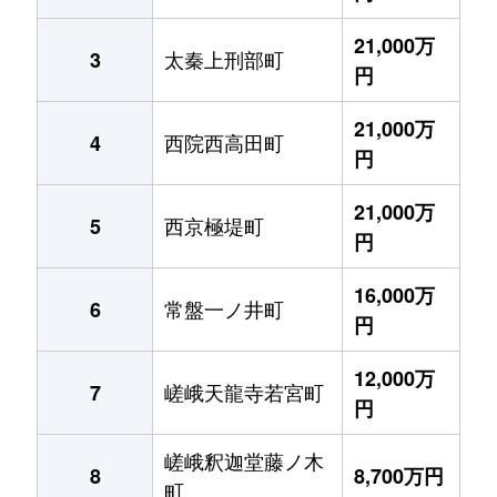
21,000万
太秦上刑部町
3
円
21,000万
西院西高田町
4
円
21,000万
西京極堤町
5
円
16,000万
常盤一ノ井町
6
円
12,000万
嵯峨天龍寺若宮町
7
円
嵯峨釈迦堂藤ノ木
8
8,700万円
町