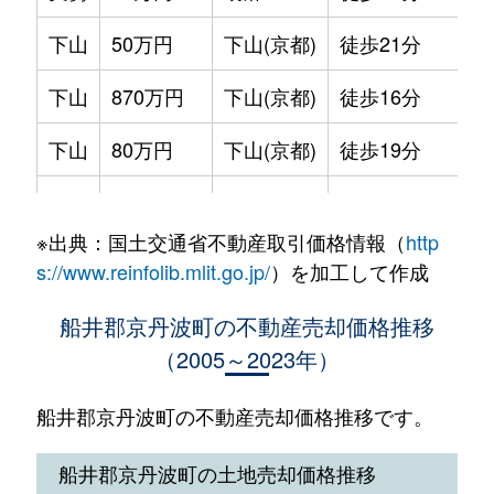
中台
24万円
下山(京都)
徒歩1時間45分
下山
50万円
下山(京都)
徒歩21分
和田
1,400万円
下山(京都)
徒歩1時間45分
下山
870万円
下山(京都)
徒歩16分
下山
80万円
下山(京都)
徒歩19分
下山
50万円
下山(京都)
徒歩19分
※出典：国土交通省不動産取引価格情報（
http
曽根
60万円
下山(京都)
徒歩1時間45分
s://www.reinfolib.mlit.go.jp/
）を加工して作成
高岡
500万円
下山(京都)
徒歩2時間
船井郡京丹波町の不動産売却価格推移
（2005～2023年）
中台
1,400万円
下山(京都)
徒歩1時間15分
豊田
15万円
下山(京都)
徒歩1時間15分
船井郡京丹波町の不動産売却価格推移です。
橋爪
250万円
下山(京都)
徒歩1時間45分
船井郡京丹波町の土地売却価格推移