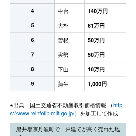
4
中台
140万円
5
大朴
81万円
6
曽根
50万円
7
実勢
50万円
8
下山
10万円
9
蒲生
1,000円
※出典：国土交通省不動産取引価格情報 （
http
s://www.reinfolib.mlit.go.jp/
）を加工して作成
船井郡京丹波町で一戸建てが高く売れた地