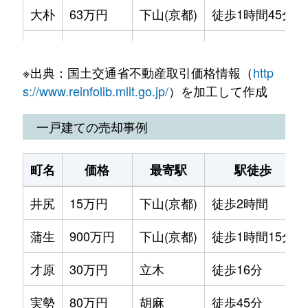
大朴
63万円
下山(京都)
徒歩1時間45分
蒲生
1,000円
胡麻
徒歩45分
※出典：国土交通省不動産取引価格情報（
http
実勢
50万円
胡麻
徒歩45分
s://www.reinfolib.mlit.go.jp/
）を加工して作成
下山
10万円
下山(京都)
徒歩19分
一戸建ての売却事例
曽根
50万円
下山(京都)
徒歩1時間45分
町名
価格
最寄駅
駅徒歩
中台
140万円
下山(京都)
徒歩1時間45分
井尻
15万円
下山(京都)
徒歩2時間
中台
180万円
下山(京都)
徒歩1時間45分
蒲生
900万円
下山(京都)
徒歩1時間15分
中台
96万円
下山(京都)
徒歩1時間45分
才原
30万円
立木
徒歩16分
中台
400万円
下山(京都)
徒歩1時間15分
実勢
80万円
胡麻
徒歩45分