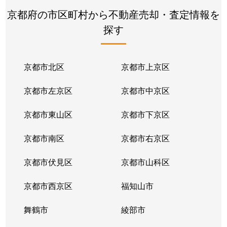
京都府の市区町村から不動産売却・査定情報を
羽拍子町
1,400万円
伊勢田
探す
開町
2,700万円
伊勢田
広野町
京都市北区
910万円
京都市上京区
大久保(京都)
京都市左京区
京都市中京区
広野町
910万円
大久保(京都)
京都市東山区
京都市下京区
広野町
790万円
大久保(京都)
京都市南区
京都市右京区
広野町
1,000万円
大久保(京都)
京都市伏見区
京都市山科区
広野町
7,000万円
新田(京都)
京都市西京区
福知山市
広野町
2,900万円
新田(京都)
舞鶴市
綾部市
広野町
3,400万円
新田(京都)