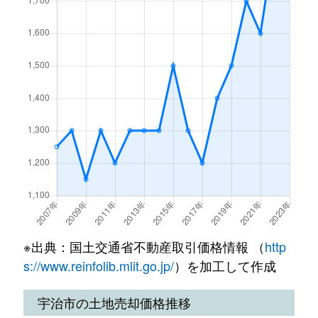
大久保町
600万円
大久保(京都)
白川
930万円
宇治(ＪＲ)
大久保町
450万円
大久保(京都)
神明
1,800万円
ＪＲ小倉
大久保町
1,100万円
大久保(京都)
神明
720万円
ＪＲ小倉
小倉町
1,600万円
小倉(京都)
炭山
30万円
六地蔵(ＪＲ)
小倉町
1,500万円
小倉(京都)
天神台
1,000万円
宇治(ＪＲ)
小倉町
1,200万円
小倉(京都)
莵道
3,100万円
黄檗(ＪＲ)
小倉町
300万円
小倉(京都)
莵道
1,900万円
三室戸
※出典：国土交通省不動産取引価格情報 （
http
小倉町
500万円
小倉(京都)
莵道
350万円
三室戸
s://www.reinfolib.mlit.go.jp/
）を加工して作成
小倉町
770万円
小倉(京都)
莵道
1,700万円
三室戸
宇治市の土地売却価格推移