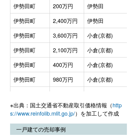
伊勢田町
200万円
伊勢田
大久保町
1,400万円
大久保(京都)
徒歩9
伊勢田町
2,400万円
伊勢田
大久保町
2,500万円
大久保(京都)
徒歩1
伊勢田町
3,600万円
小倉(京都)
小倉町
3,200万円
小倉(京都)
徒歩6
伊勢田町
2,100万円
小倉(京都)
小倉町
2,500万円
小倉(京都)
徒歩6
伊勢田町
400万円
小倉(京都)
五ケ庄
1,500万円
黄檗(京阪)
徒歩6
伊勢田町
980万円
小倉(京都)
五ケ庄
1,500万円
黄檗(京阪)
徒歩6
伊勢田町名木
1,900万円
伊勢田
五ケ庄
1,500万円
黄檗(京阪)
徒歩6
※出典：国土交通省不動産取引価格情報（
http
伊勢田町名木
2,000万円
伊勢田
五ケ庄
1,000万円
黄檗(京阪)
徒歩6
s://www.reinfolib.mlit.go.jp/
）を加工して作成
伊勢田町名木
2,600万円
伊勢田
五ケ庄
1,500万円
木幡(京阪)
徒歩1
一戸建ての売却事例