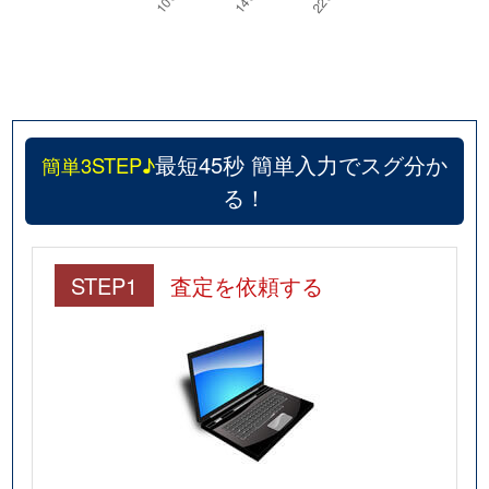
最短45秒 簡単入力でスグ分か
簡単3STEP♪
る！
STEP1
査定を依頼する