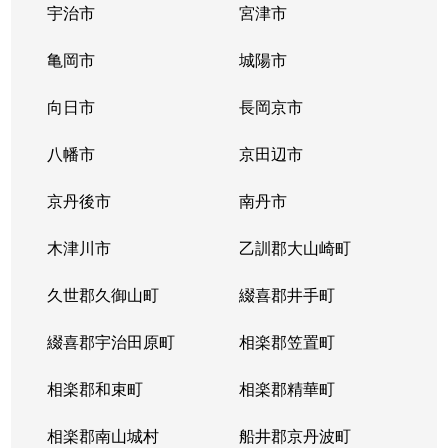
宇治市
宮津市
広野町
1,500万円
新田(京都)
亀岡市
城陽市
広野町
17,000万円
新田(京都)
向日市
長岡京市
広野町
500万円
新田(京都)
八幡市
京田辺市
広野町
2,700万円
新田(京都)
京丹後市
南丹市
広野町
3,300万円
新田(京都)
木津川市
乙訓郡大山崎町
広野町
2,100万円
新田(京都)
久世郡久御山町
綴喜郡井手町
広野町
2,600万円
新田(京都)
綴喜郡宇治田原町
相楽郡笠置町
広野町
500万円
新田(京都)
相楽郡和束町
相楽郡精華町
広野町
4,700万円
新田(京都)
相楽郡南山城村
船井郡京丹波町