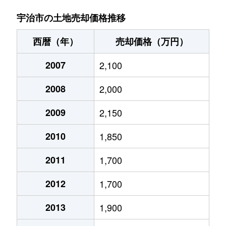
小倉町
350万円
小倉(京都)
南陵町
3,300万円
ＪＲ小倉
宇治市の土地売却価格推移
小倉町
180万円
小倉(京都)
南陵町
2,700万円
ＪＲ小倉
西暦（年）
売却価格（万円）
小倉町
800万円
小倉(京都)
西笠取
100万円
三室戸
2007
2,100
小倉町
3,500万円
小倉(京都)
開町
1,500万円
伊勢田
2008
2,000
小倉町
16,000万円
小倉(京都)
広野町
2,700万円
伊勢田
2009
2,150
小倉町
320万円
小倉(京都)
広野町
2,200万円
新田(京都)
2010
1,850
小倉町
270万円
小倉(京都)
広野町
450万円
新田(京都)
2011
1,700
小倉町
700万円
小倉(京都)
広野町
29,000万円
新田(京都)
2012
1,700
小倉町
280万円
小倉(京都)
広野町
1,500万円
新田(京都)
2013
1,900
小倉町
1,500万円
小倉(京都)