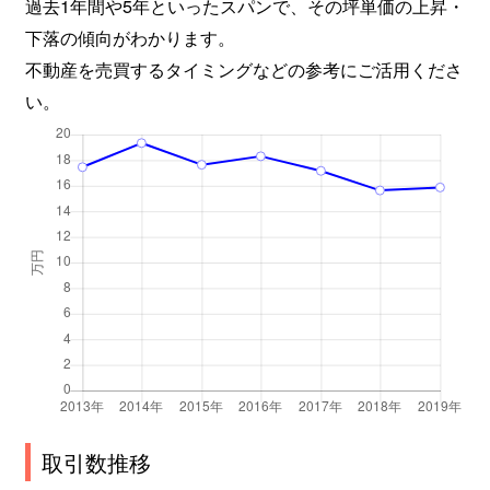
過去1年間や5年といったスパンで、その坪単価の上昇・
下落の傾向がわかります。
広野町
11,000万円
新田(京都)
不動産を売買するタイミングなどの参考にご活用くださ
琵琶台
2,500万円
宇治(ＪＲ)
い。
槇島町
500万円
宇治(ＪＲ)
槇島町
530万円
小倉(京都)
槇島町
780万円
小倉(京都)
槇島町
3,700万円
小倉(京都)
槇島町
10,000万円
向島
槇島町
1,700万円
向島
槇島町
1,000万円
向島
取引数推移