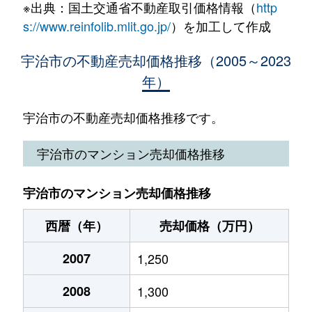
開町
2,500万円
伊勢田
徒歩6
※出典：国土交通省不動産取引価格情報（
http
伊勢田町
2,900万円
小倉(京都)
宇治
1,800万円
ＪＲ小倉
s://www.reinfolib.mlit.go.jp/
）を加工して作成
広野町
2,600万円
新田(京都)
徒歩3
伊勢田町
1,400万円
小倉(京都)
大久保町
2,100万円
大久保(京都)
宇治市の不動産売却価格推移（2005～2023
広野町
1,900万円
新田(京都)
徒歩8
年）
伊勢田町
3,400万円
小倉(京都)
大久保町
21,000万円
大久保(京都)
槇島町
1,600万円
宇治(ＪＲ)
徒歩1
伊勢田町名木
1,900万円
伊勢田
宇治市の不動産売却価格推移です。
大久保町
1,500万円
大久保(京都)
槇島町
1,000万円
小倉(京都)
徒歩2
宇治
3,600万円
宇治(ＪＲ)
宇治市のマンション売却価格推移
大久保町
2,400万円
大久保(京都)
槇島町
650万円
小倉(京都)
徒歩2
宇治
3,200万円
宇治(ＪＲ)
小倉町
1,700万円
小倉(京都)
宇治市のマンション売却価格推移
槇島町
2,200万円
向島
徒歩9
宇治
2,000万円
宇治(ＪＲ)
小倉町
1,300万円
小倉(京都)
西暦（年）
売却価格（万円）
槇島町
1,700万円
向島
徒歩1
宇治
1,200万円
宇治(ＪＲ)
小倉町
2007
1,700万円
1,250
小倉(京都)
槇島町
1,100万円
向島
徒歩8
宇治
2,700万円
宇治(ＪＲ)
2008
1,300
小倉町
2,100万円
小倉(京都)
六地蔵
3,800万円
六地蔵(ＪＲ)
徒歩2