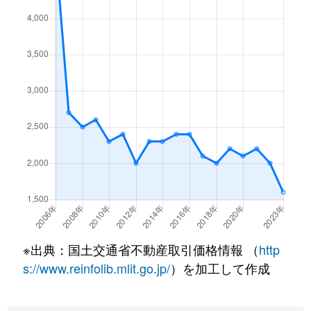
神明
340万円
新田(京都)
神明
2,400万円
新田(京都)
神明
1,600万円
新田(京都)
莵道
1,500万円
宇治(京阪)
莵道
1,200万円
三室戸
莵道
3,600万円
三室戸
莵道
3,200万円
三室戸
南陵町
6,300万円
ＪＲ小倉
※出典：国土交通省不動産取引価格情報 （
http
s://www.reinfolib.mlit.go.jp/
）を加工して作成
西笠取
340万円
三室戸
羽戸山
2,400万円
黄檗(ＪＲ)