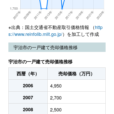
五ケ庄
580万円
黄檗(京阪)
五ケ庄
1,600万円
黄檗(京阪)
五ケ庄
630万円
黄檗(京阪)
※出典：国土交通省不動産取引価格情報 （
http
s://www.reinfolib.mlit.go.jp/
）を加工して作成
五ケ庄
1,400万円
黄檗(京阪)
宇治市の一戸建て売却価格推移
木幡
2,400万円
黄檗(京阪)
宇治市の一戸建て売却価格推移
木幡
1,500万円
黄檗(京阪)
西暦（年）
売却価格（万円）
木幡
2,000万円
黄檗(京阪)
2006
4,950
木幡
2,500万円
木幡(ＪＲ)
2007
2,700
木幡
1,500万円
木幡(ＪＲ)
2008
2,500
木幡
1,800万円
木幡(ＪＲ)