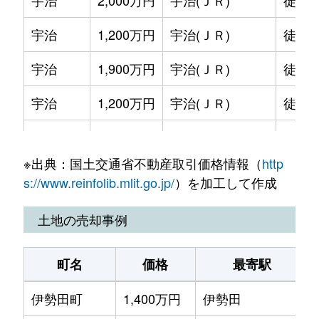
宇治
2,000万円
宇治(ＪＲ)
徒歩1
宇治
1,200万円
宇治(ＪＲ)
徒歩1
宇治
1,900万円
宇治(ＪＲ)
徒歩1
宇治
1,200万円
宇治(ＪＲ)
徒歩1
宇治
4,000万円
宇治(ＪＲ)
徒歩5
※出典：国土交通省不動産取引価格情報（
http
宇治
1,700万円
宇治(ＪＲ)
徒歩1
s://www.reinfolib.mlit.go.jp/
）を加工して作成
宇治
1,500万円
小倉(京都)
徒歩8
土地の売却事例
宇治
800万円
小倉(京都)
徒歩8
町名
価格
最寄駅
宇治
1,400万円
小倉(京都)
徒歩8
伊勢田町
1,400万円
伊勢田
宇治
2,100万円
ＪＲ小倉
徒歩8