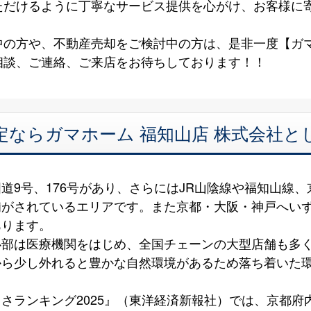
ただけるように丁寧なサービス提供を心がけ、お客様に
の方や、不動産売却をご検討中の方は、是非一度【ガマ
相談、ご連絡、ご来店をお待ちしております！！
定ならガマホーム 福知山店 株式会社
道9号、176号があり、さらにはJR山陰線や福知山線
備がされているエリアです。また京都・大阪・神戸へい
あります。
心部は医療機関をはじめ、全国チェーンの大型店舗も多
から少し外れると豊かな自然環境があるため落ち着いた
さランキング2025』（東洋経済新報社）では、京都府