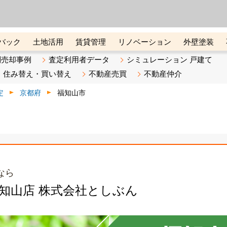
ーズ株式会社（東証グロース上
初めての方へ
ビスです 証券コード：4445
バック
土地活用
賃貸管理
リノベーション
外壁塗装
ライン講座
リビンマガジンBiz
不動産売却ご相談デスク
別売却事例
査定利用者データ
シミュレーション 戸建て
住み替え・買い替え
不動産売買
不動産仲介
定
京都府
福知山市
なら
福知山店 株式会社としぶん