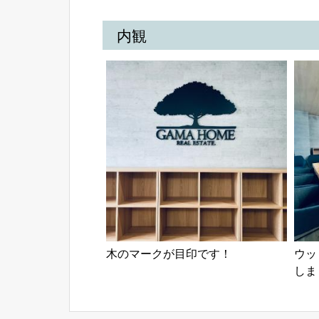
内観
木のマークが目印です！
ウッ
しま