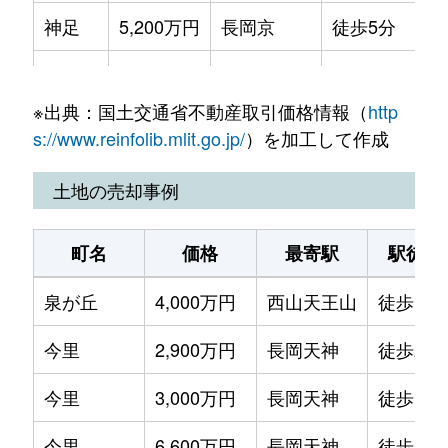
神足
5,200万円
長岡京
徒歩5分
70
神足
6,000万円
長岡京
徒歩3分
90
※出典：国土交通省不動産取引価格情報（
http
神足
4,000万円
長岡京
徒歩9分
70
s://www.reinfolib.mlit.go.jp/
）を加工して作成
友岡
1,400万円
西山天王山
徒歩11分
60
土地の売却事例
長岡
1,000万円
長岡天神
徒歩7分
55
町名
価格
最寄駅
駅徒歩
長岡
2,000万円
長岡天神
徒歩6分
55
泉が丘
4,000万円
西山天王山
徒歩11
花山
2,400万円
西山天王山
徒歩8分
65
今里
2,900万円
長岡天神
徒歩21
東神足
2,200万円
長岡京
徒歩9分
60
今里
3,000万円
長岡天神
徒歩14
今里
6,600万円
長岡天神
徒歩23