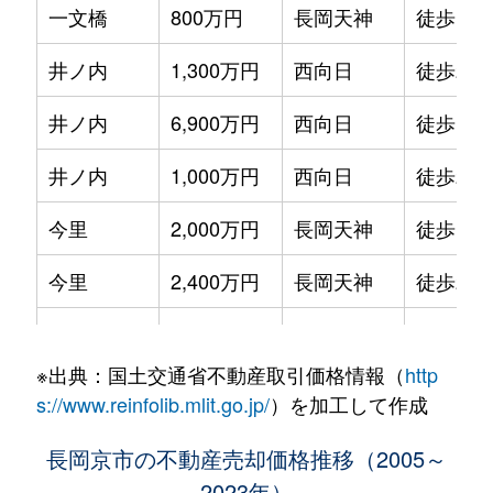
一文橋
800万円
長岡天神
徒歩12
神足
2,900万円
長岡京
徒歩13
井ノ内
1,300万円
西向日
徒歩23
神足
1,500万円
長岡京
徒歩11
井ノ内
6,900万円
西向日
徒歩18
神足
2,900万円
長岡京
徒歩13
井ノ内
1,000万円
西向日
徒歩20
下海印寺
3,600万円
西山天王山
徒歩15
今里
2,000万円
長岡天神
徒歩13
下海印寺
280万円
西山天王山
徒歩19
今里
2,400万円
長岡天神
徒歩20
勝竜寺
1,400万円
長岡京
徒歩15
今里
3,300万円
長岡天神
徒歩13
城の里
4,000万円
長岡京
徒歩13
※出典：国土交通省不動産取引価格情報（
http
今里
2,800万円
西向日
徒歩13
城の里
2,200万円
長岡京
徒歩16
s://www.reinfolib.mlit.go.jp/
）を加工して作成
今里
900万円
西向日
徒歩12
滝ノ町
2,600万円
西向日
徒歩8分
長岡京市の不動産売却価格推移（2005～
2023年）
今里
2,200万円
西向日
徒歩13