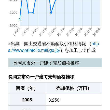
長岡
6,700万円
長岡天神
徒歩6分
長岡
1,000万円
長岡天神
徒歩13
長岡
4,200万円
長岡天神
徒歩10
長岡
4,300万円
長岡天神
徒歩8分
※出典：国土交通省不動産取引価格情報 （
http
s://www.reinfolib.mlit.go.jp/
）を加工して作成
長岡
1,800万円
長岡天神
徒歩4分
長岡京市の一戸建て売却価格推移
長岡
5,200万円
長岡天神
徒歩8分
長岡京市の一戸建て売却価格推移
長岡
4,100万円
長岡天神
徒歩8分
西暦（年）
売却価格（万円）
長岡
4,100万円
長岡天神
徒歩8分
2005
3,250
長岡
5,300万円
長岡天神
徒歩9分