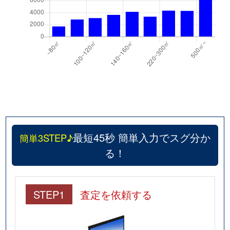
最短45秒 簡単入力でスグ分か
簡単3STEP♪
る！
STEP1
査定を依頼する