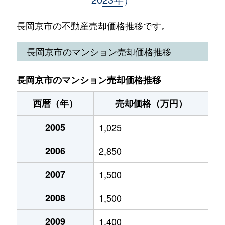
滝ノ町
1,900万円
西向日
徒歩12
うぐいす台
4,200万円
長岡天神
徒歩20
長岡京市の不動産売却価格推移です。
長法寺
2,900万円
長岡天神
徒歩15
梅が丘
4,600万円
長岡天神
徒歩16
長岡京市のマンション売却価格推移
天神
3,300万円
長岡天神
徒歩11
奥海印寺
3,800万円
長岡天神
徒歩20
天神
6,900万円
長岡天神
徒歩3分
長岡京市のマンション売却価格推移
奥海印寺
2,600万円
長岡天神
徒歩21
東和苑
4,400万円
長岡京
徒歩9分
西暦（年）
売却価格（万円）
奥海印寺
3,000万円
長岡天神
徒歩18
長岡
2005
8,100万円
1,025
長岡天神
徒歩8分
奥海印寺
4,000万円
長岡天神
徒歩23
2006
2,850
長岡
3,100万円
長岡天神
徒歩5分
奥海印寺
1,800万円
長岡天神
徒歩19
2007
1,500
長岡
10,000万円
長岡天神
徒歩11
奥海印寺
2,700万円
長岡天神
徒歩21
2008
1,500
馬場
3,600万円
長岡京
徒歩8分
奥海印寺
2,200万円
西山天王山
徒歩21
2009
1,400