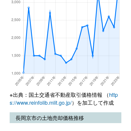
下海印寺
4,700万円
西山天王山
徒歩16
下海印寺
3,200万円
西山天王山
徒歩7分
勝竜寺
1,700万円
長岡京
徒歩21
勝竜寺
1,700万円
西山天王山
徒歩20
勝竜寺
3,100万円
西山天王山
徒歩20
滝ノ町
1,500万円
西向日
徒歩15
※出典：国土交通省不動産取引価格情報 （
http
滝ノ町
3,500万円
西向日
徒歩8分
s://www.reinfolib.mlit.go.jp/
）を加工して作成
滝ノ町
3,500万円
西向日
徒歩12
長岡京市の土地売却価格推移
滝ノ町
2,000万円
西向日
徒歩10