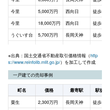
今里
5,000万円
西向日
徒歩20
今里
18,000万円
西向日
徒歩20
うぐいす台
5,700万円
長岡天神
徒歩19
梅が丘
5,500万円
長岡天神
徒歩16
※出典：国土交通省不動産取引価格情報（
http
奥海印寺
2,500万円
長岡天神
徒歩19
s://www.reinfolib.mlit.go.jp/
）を加工して作成
奥海印寺
2,000万円
長岡天神
徒歩19
一戸建ての売却事例
金ケ原
4,600万円
西山天王山
徒歩25
町名
価格
最寄駅
駅徒歩
神足
1,600万円
長岡京
徒歩14
粟生
2,300万円
長岡天神
徒歩25
神足
8,500万円
長岡京
徒歩15