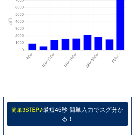
最短45秒 簡単入力でスグ分か
簡単3STEP♪
る！