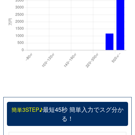
最短45秒 簡単入力でスグ分か
簡単3STEP♪
る！