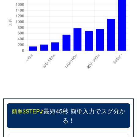
最短45秒 簡単入力でスグ分か
簡単3STEP♪
る！