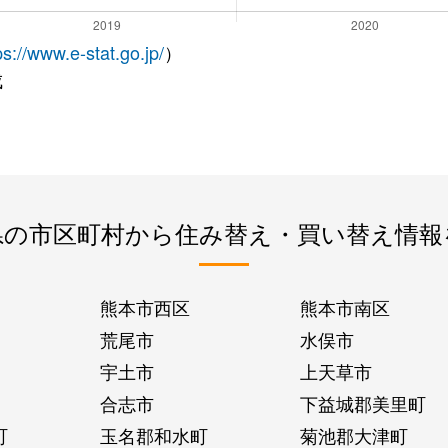
ps://www.e-stat.go.jp/
）
成
県の市区町村から住み替え・買い替え情報
熊本市西区
熊本市南区
荒尾市
水俣市
宇土市
上天草市
合志市
下益城郡美里町
町
玉名郡和水町
菊池郡大津町