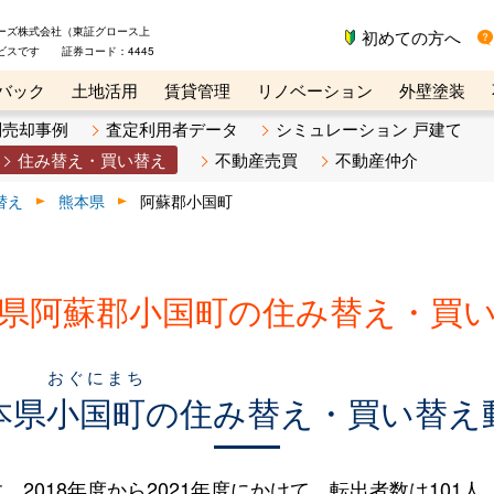
ーズ株式会社（東証グロース上
初めての方へ
ビスです 証券コード：4445
バック
土地活用
賃貸管理
リノベーション
外壁塗装
ライン講座
リビンマガジンBiz
不動産売却ご相談デスク
別売却事例
査定利用者データ
シミュレーション 戸建て
住み替え・買い替え
不動産売買
不動産仲介
替え
熊本県
阿蘇郡小国町
県阿蘇郡小国町の住み替え・買
おぐにまち
本県
小国町
の住み替え・買い替え
018年度から2021年度にかけて、転出者数は101人（21