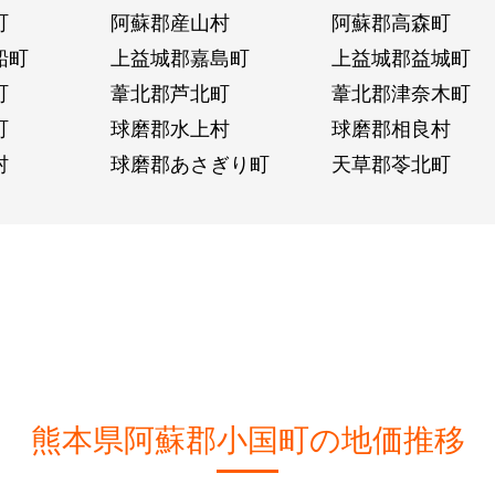
町
阿蘇郡産山村
阿蘇郡高森町
船町
上益城郡嘉島町
上益城郡益城町
町
葦北郡芦北町
葦北郡津奈木町
町
球磨郡水上村
球磨郡相良村
村
球磨郡あさぎり町
天草郡苓北町
熊本県阿蘇郡小国町の地価推移