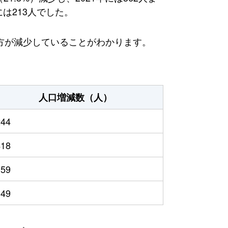
は213人でした。
方が減少していることがわかります。
人口増減数（人）
244
418
159
149