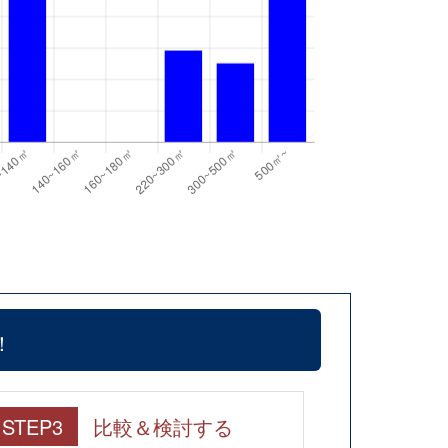
！
STEP3
比較＆検討する