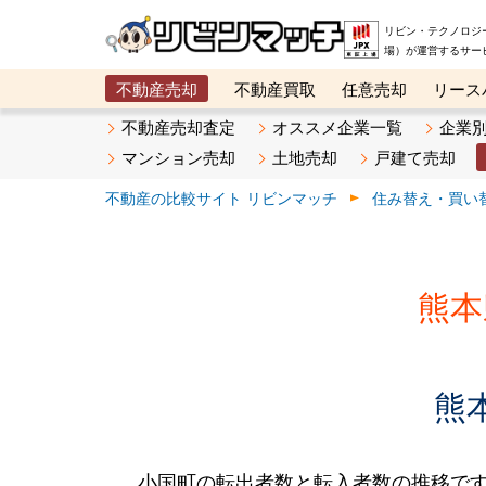
リビン・テクノロジ
場）が運営するサー
不動産売却
不動産買取
任意売却
リース
メタ住宅展示場
ベスト不動産カンパニー
オン
不動産売却査定
オススメ企業一覧
企業
マンション売却
土地売却
戸建て売却
不動産の比較サイト リビンマッチ
住み替え・買い
熊本
熊
小国町の転出者数と転入者数の推移です。2