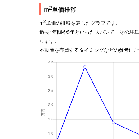
2
m
単価推移
2
m
単価の推移を表したグラフです。
過去1年間や5年といったスパンで、その坪
ります。
不動産を売買するタイミングなどの参考にご