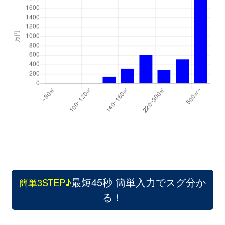
最短45秒 簡単入力でスグ分か
簡単3STEP♪
る！