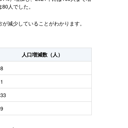
は80人でした。
方が減少していることがわかります。
人口増減数（人）
68
51
133
89