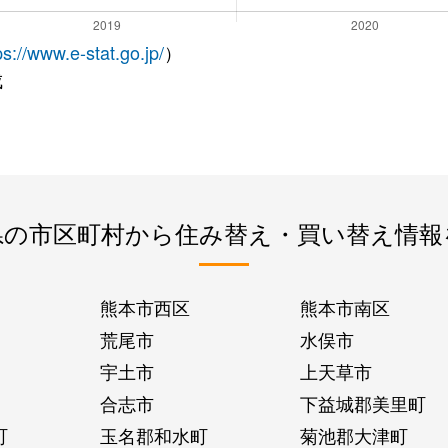
ps://www.e-stat.go.jp/
）
成
県の市区町村から住み替え・買い替え情報
熊本市西区
熊本市南区
荒尾市
水俣市
宇土市
上天草市
合志市
下益城郡美里町
町
玉名郡和水町
菊池郡大津町