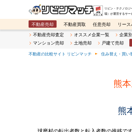
リビン・テクノロジ
場）が運営するサー
不動産売却
不動産買取
任意売却
リース
メタ住宅展示場
ベスト不動産カンパニー
オン
不動産売却査定
オススメ企業一覧
企業
マンション売却
土地売却
戸建て売却
不動産の比較サイト リビンマッチ
住み替え・買い
熊本
熊
球磨村の転出者数と転入者数の推移です。2