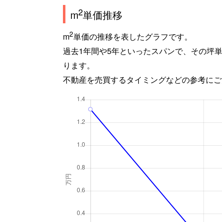
2
m
単価推移
2
m
単価の推移を表したグラフです。
過去1年間や5年といったスパンで、その坪
ります。
不動産を売買するタイミングなどの参考にご