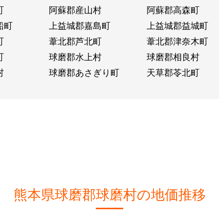
町
阿蘇郡産山村
阿蘇郡高森町
船町
上益城郡嘉島町
上益城郡益城町
町
葦北郡芦北町
葦北郡津奈木町
町
球磨郡水上村
球磨郡相良村
村
球磨郡あさぎり町
天草郡苓北町
熊本県球磨郡球磨村の地価推移