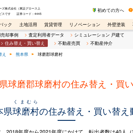
ーズ株式会社（東証グロース上
初めての方へ
ビスです 証券コード：4445
バック
土地活用
賃貸管理
リノベーション
外壁塗装
ライン講座
リビンマガジンBiz
不動産売却ご相談デスク
別売却事例
査定利用者データ
シミュレーション 戸建て
住み替え・買い替え
不動産売買
不動産仲介
替え
熊本県
球磨郡球磨村
県球磨郡球磨村の住み替え・買
くまむら
本県
球磨村
の住み替え・買い替え
018年度から2021年度にかけて、転出者数は40人（3