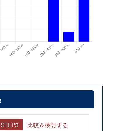
！
STEP3
比較＆検討する