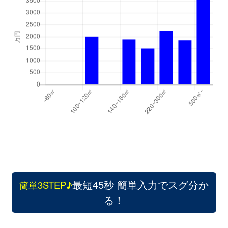
最短45秒 簡単入力でスグ分か
簡単3STEP♪
る！