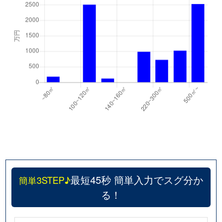
最短45秒 簡単入力でスグ分か
簡単3STEP♪
る！