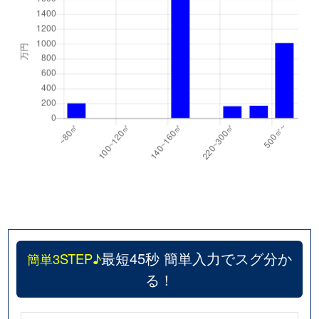
最短45秒 簡単入力でスグ分か
簡単3STEP♪
る！