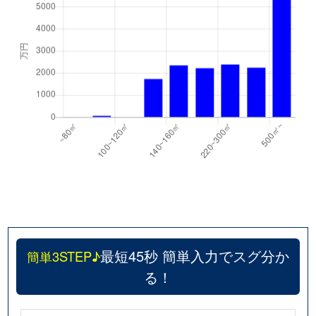
最短45秒 簡単入力でスグ分か
簡単3STEP♪
る！