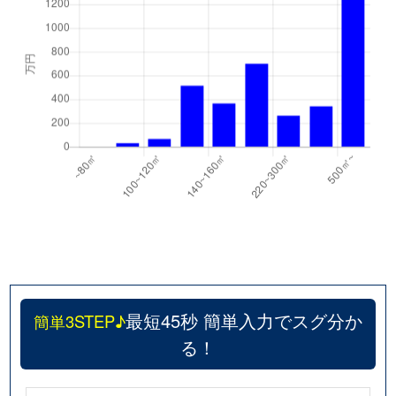
最短45秒 簡単入力でスグ分か
簡単3STEP♪
る！