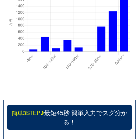
最短45秒 簡単入力でスグ分か
簡単3STEP♪
る！