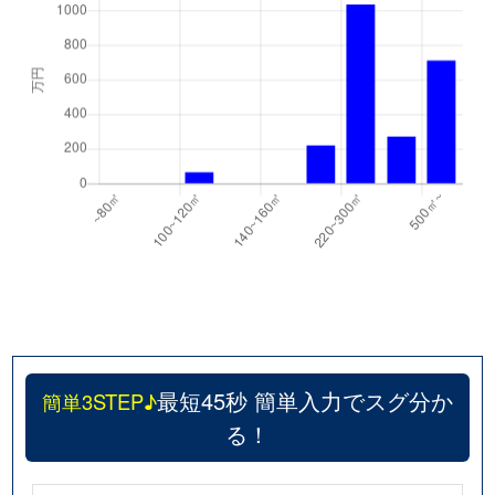
最短45秒 簡単入力でスグ分か
簡単3STEP♪
る！