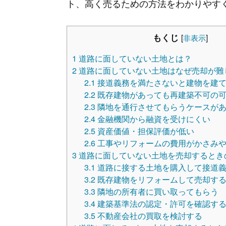
ト、高く売るための方法をわかりやす
もくじ
[
非表示
]
1
道路に面していない土地とは？
2
道路に面していない土地はなぜ売却が難
2.1
接道義務を満たさないと建物を建
2.2
既存建物があっても再建築不可の
2.3
隣地を通行させてもらうケースが
2.4
金融機関から融資を受けにくい
2.5
資産価値・担保評価が低い
2.6
工事やリフォームの費用がかさみ
3
道路に面していない土地を売却するとき
3.1
道路に接する土地を購入して接道
3.2
既存建物をリフォームして売却す
3.3
隣地の所有者に買い取ってもらう
3.4
建築基準法の認定・許可を確認す
3.5
不動産会社の買取を検討する