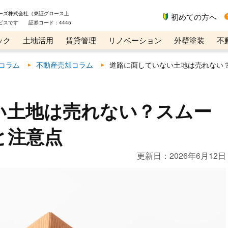
ーズ株式会社（東証グロース上
初めての方へ
ビスです 証券コード：4445
ック
土地活用
賃貸管理
リノベーション
外壁塗装
不
ライン講座
リビンマガジンBiz
コラム
不動産売却コラム
道路に面していない土地は売れない
い土地は売れない？スムー
と注意点
更新日：
2026年6月12日