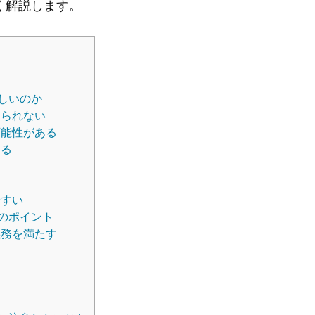
く解説します。
しいのか
てられない
可能性がある
ある
やすい
のポイント
義務を満たす
る
る