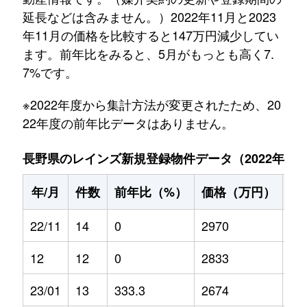
延長などは含みません。）2022年11月と2023
年11月の価格を比較すると147万円減少してい
ます。前年比をみると、5月がもっとも高く7.
7%です。
※2022年度から集計方法が変更されたため、20
22年度の前年比データはありません。
長野県のレインズ新規登録物件データ（2022年11月～
年/月
件数
前年比（%）
価格（万円）
前
22/11
14
0
2970
0
12
12
0
2833
0
23/01
13
333.3
2674
3.8