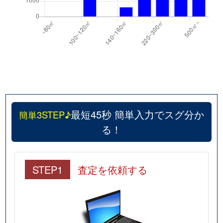
最短45秒 簡単入力でスグ分か
簡単3STEP♪
る！
STEP1
査定を依頼する