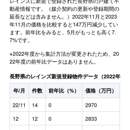
レインズに新規で登録された長野県の戸建て不
動産情報です。（媒介契約の更新や登録期間の
延長などは含みません。）2022年11月と2023
年11月の価格を比較すると147万円減少してい
ます。前年比をみると、5月がもっとも高く7.
7%です。
※2022年度から集計方法が変更されたため、20
22年度の前年比データはありません。
長野県のレインズ新規登録物件データ（2022年11月～
年/月
件数
前年比（%）
価格（万円）
前
22/11
14
0
2970
0
12
12
0
2833
0