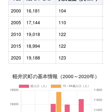
2000
16,181
104
2,4
2005
17,144
110
2,4
2010
19,018
122
2,4
2015
18,994
122
2,2
2020
19,188
123
2,1