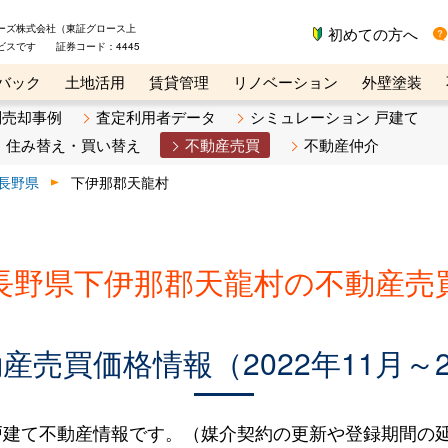
ーズ株式会社（東証グロース上
初めての方へ
ビスです 証券コード：4445
バック
土地活用
賃貸管理
リノベーション
外壁塗装
ライン講座
リビンマガジンBiz
不動産売却ご相談デスク
別売却事例
査定利用者データ
シミュレーション 戸建て
住み替え・買い替え
不動産売買
不動産仲介
長野県
下伊那郡天龍村
長野県下伊那郡天龍村の不動産売
売買価格情報（2022年11月～2
建て不動産情報です。（媒介契約の更新や登録期間の延長