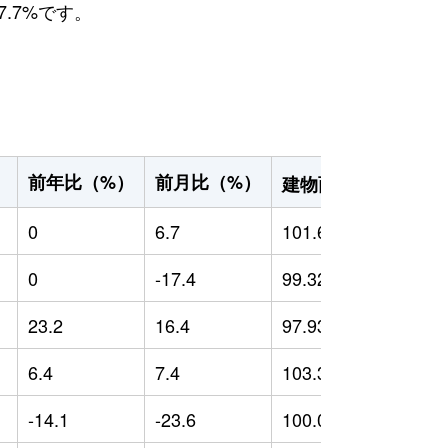
.7%です。
2
前年比（%）
前月比（%）
）
建物面積（m
）
0
6.7
101.66
0
0
-17.4
99.32
0
23.2
16.4
97.93
-
6.4
7.4
103.37
-
-14.1
-23.6
100.06
-