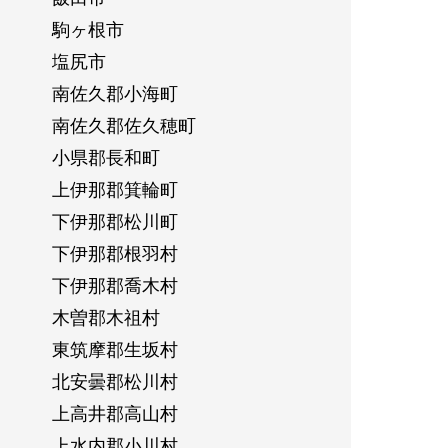
駒ヶ根市
塩尻市
南佐久郡小海町
南佐久郡佐久穂町
小県郡長和町
上伊那郡箕輪町
下伊那郡松川町
下伊那郡根羽村
下伊那郡喬木村
木曽郡木祖村
東筑摩郡生坂村
北安曇郡松川村
上高井郡高山村
上水内郡小川村