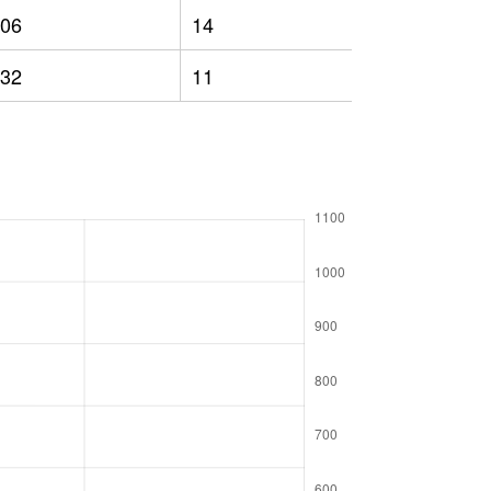
06
14
651
32
11
563