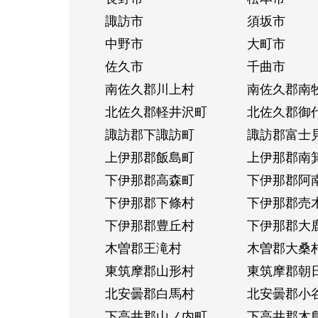
諏訪市
須坂市
中野市
大町市
佐久市
千曲市
南佐久郡川上村
南佐久郡南
北佐久郡軽井沢町
北佐久郡御
諏訪郡下諏訪町
諏訪郡富士
上伊那郡飯島町
上伊那郡南
下伊那郡高森町
下伊那郡阿
下伊那郡下條村
下伊那郡売
下伊那郡豊丘村
下伊那郡大
木曽郡王滝村
木曽郡大桑
東筑摩郡山形村
東筑摩郡朝
北安曇郡白馬村
北安曇郡小
下高井郡山ノ内町
下高井郡木