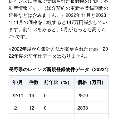
レインズに新規で登録された長野県の戸建て不
動産情報です。（媒介契約の更新や登録期間の
延長などは含みません。）2022年11月と2023
年11月の価格を比較すると147万円減少してい
ます。前年比をみると、5月がもっとも高く7.
7%です。
※2022年度から集計方法が変更されたため、20
22年度の前年比データはありません。
長野県のレインズ新規登録物件データ（2022年11月～
年/月
件数
前年比（%）
価格（万円）
前
22/11
14
0
2970
0
12
12
0
2833
0