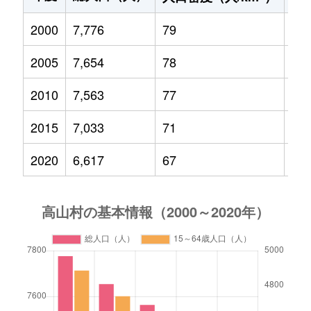
2000
7,776
79
1,2
2005
7,654
78
1,0
2010
7,563
77
99
2015
7,033
71
86
2020
6,617
67
71