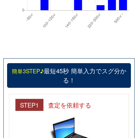
最短45秒 簡単入力でスグ分か
簡単3STEP♪
る！
STEP1
査定を依頼する