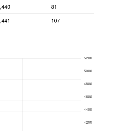
,440
81
2,606
,441
107
2,682