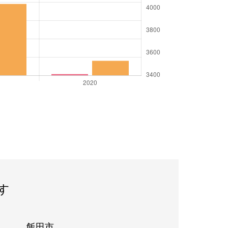
す
飯田市