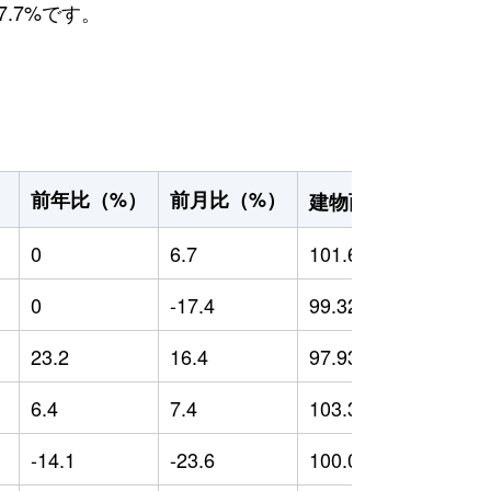
.7%です。
2
前年比（%）
前月比（%）
）
建物面積（m
）
0
6.7
101.66
0
0
-17.4
99.32
0
23.2
16.4
97.93
-
6.4
7.4
103.37
-
-14.1
-23.6
100.06
-