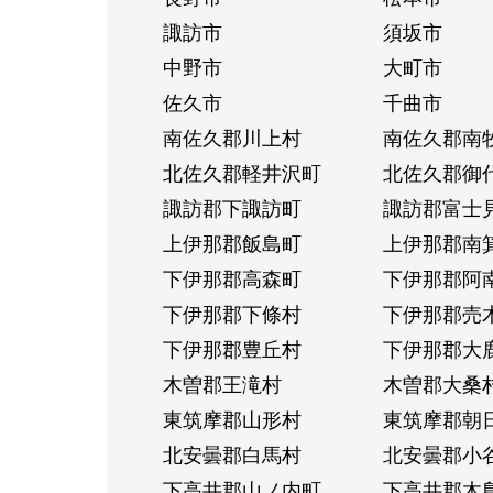
諏訪市
須坂市
中野市
大町市
佐久市
千曲市
南佐久郡川上村
南佐久郡南
北佐久郡軽井沢町
北佐久郡御
諏訪郡下諏訪町
諏訪郡富士
上伊那郡飯島町
上伊那郡南
下伊那郡高森町
下伊那郡阿
下伊那郡下條村
下伊那郡売
下伊那郡豊丘村
下伊那郡大
木曽郡王滝村
木曽郡大桑
東筑摩郡山形村
東筑摩郡朝
北安曇郡白馬村
北安曇郡小
下高井郡山ノ内町
下高井郡木