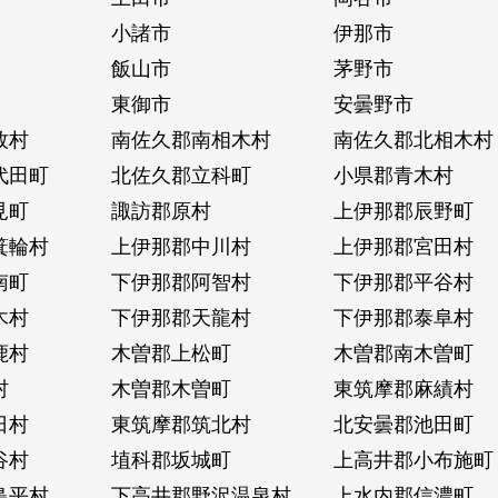
小諸市
伊那市
飯山市
茅野市
東御市
安曇野市
牧村
南佐久郡南相木村
南佐久郡北相木村
代田町
北佐久郡立科町
小県郡青木村
見町
諏訪郡原村
上伊那郡辰野町
箕輪村
上伊那郡中川村
上伊那郡宮田村
南町
下伊那郡阿智村
下伊那郡平谷村
木村
下伊那郡天龍村
下伊那郡泰阜村
鹿村
木曽郡上松町
木曽郡南木曽町
村
木曽郡木曽町
東筑摩郡麻績村
日村
東筑摩郡筑北村
北安曇郡池田町
谷村
埴科郡坂城町
上高井郡小布施町
島平村
下高井郡野沢温泉村
上水内郡信濃町