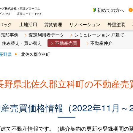
ーズ株式会社（東証グロース上
初めての方へ
ビスです 証券コード：4445
バック
土地活用
賃貸管理
リノベーション
外壁塗装
ライン講座
リビンマガジンBiz
不動産売却ご相談デスク
別売却事例
査定利用者データ
シミュレーション 戸建て
住み替え・買い替え
不動産売買
不動産仲介
長野県
北佐久郡立科町
長野県北佐久郡立科町の不動産売
売買価格情報（2022年11月～2
建て不動産情報です。（媒介契約の更新や登録期間の延長