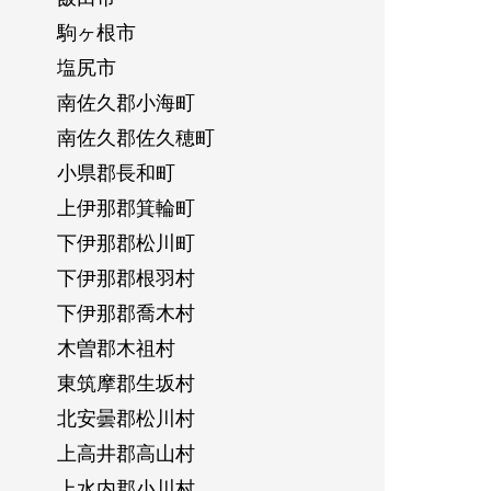
駒ヶ根市
塩尻市
南佐久郡小海町
南佐久郡佐久穂町
小県郡長和町
上伊那郡箕輪町
下伊那郡松川町
下伊那郡根羽村
下伊那郡喬木村
木曽郡木祖村
東筑摩郡生坂村
北安曇郡松川村
上高井郡高山村
上水内郡小川村