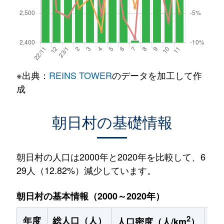
※出典：
REINS TOWER
のデータを加工して作
成
朝日村の基礎情報
朝日村の人口は2000年と2020年を比較して、6
29人（12.82%）減少しています。
朝日村の基本情報（2000～2020年）
2
年度
総人口（人）
1
人口密度（人/km
）