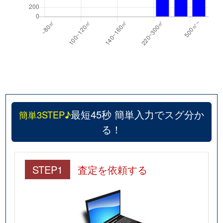
最短45秒 簡単入力でスグ分か
簡単3STEP♪
る！
STEP1
査定を依頼する