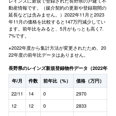
レインズに新規で登録された長野県の戸建て不
動産情報です。（媒介契約の更新や登録期間の
延長などは含みません。）2022年11月と2023
年11月の価格を比較すると147万円減少してい
ます。前年比をみると、5月がもっとも高く7.
7%です。
※2022年度から集計方法が変更されたため、20
22年度の前年比データはありません。
長野県のレインズ新規登録物件データ（2022年11月～
年/月
件数
前年比（%）
価格（万円）
前
22/11
14
0
2970
0
12
12
0
2833
0