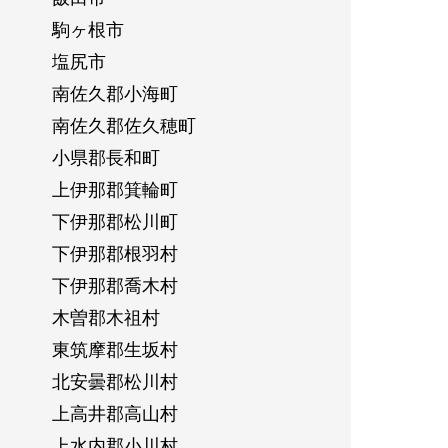
駒ヶ根市
塩尻市
南佐久郡小海町
南佐久郡佐久穂町
小県郡長和町
上伊那郡箕輪町
下伊那郡松川町
下伊那郡根羽村
下伊那郡喬木村
木曽郡木祖村
東筑摩郡生坂村
北安曇郡松川村
上高井郡高山村
上水内郡小川村