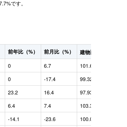
.7%です。
2
前年比（%）
前月比（%）
）
建物面積（m
）
0
6.7
101.66
0
0
-17.4
99.32
0
23.2
16.4
97.93
-
6.4
7.4
103.37
-
-14.1
-23.6
100.06
-