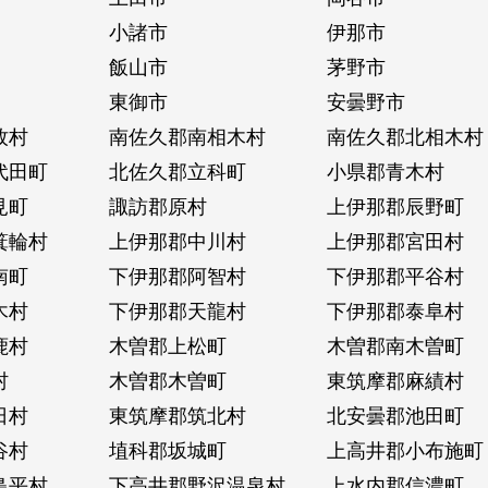
小諸市
伊那市
飯山市
茅野市
東御市
安曇野市
牧村
南佐久郡南相木村
南佐久郡北相木村
代田町
北佐久郡立科町
小県郡青木村
見町
諏訪郡原村
上伊那郡辰野町
箕輪村
上伊那郡中川村
上伊那郡宮田村
南町
下伊那郡阿智村
下伊那郡平谷村
木村
下伊那郡天龍村
下伊那郡泰阜村
鹿村
木曽郡上松町
木曽郡南木曽町
村
木曽郡木曽町
東筑摩郡麻績村
日村
東筑摩郡筑北村
北安曇郡池田町
谷村
埴科郡坂城町
上高井郡小布施町
島平村
下高井郡野沢温泉村
上水内郡信濃町