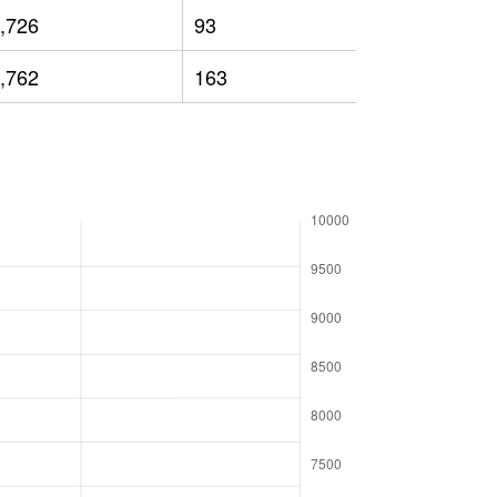
,726
93
4,419
,762
163
4,465