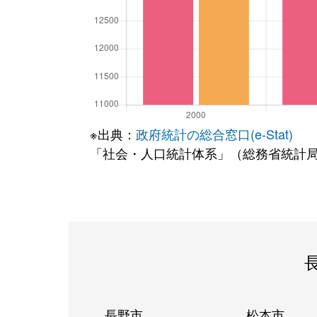
※出典：
政府統計の総合窓口(e-Stat)
「社会・人口統計体系」（総務省統計
長野市
松本市