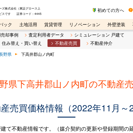
ーズ株式会社（東証グロース上
初めての方へ
ビスです 証券コード：4445
バック
土地活用
賃貸管理
リノベーション
外壁塗装
ライン講座
リビンマガジンBiz
不動産売却ご相談デスク
別売却事例
査定利用者データ
シミュレーション 戸建て
住み替え・買い替え
不動産売買
不動産仲介
長野県
下高井郡山ノ内町
野県下高井郡山ノ内町の不動産
売買価格情報（2022年11月～2
建て不動産情報です。（媒介契約の更新や登録期間の延長