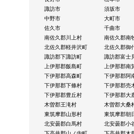
諏訪市
須坂市
中野市
大町市
佐久市
千曲市
南佐久郡川上村
南佐久郡南
北佐久郡軽井沢町
北佐久郡御
諏訪郡下諏訪町
諏訪郡富士
上伊那郡飯島町
上伊那郡南
下伊那郡高森町
下伊那郡阿
下伊那郡下條村
下伊那郡売
下伊那郡豊丘村
下伊那郡大
木曽郡王滝村
木曽郡大桑
東筑摩郡山形村
東筑摩郡朝
北安曇郡白馬村
北安曇郡小
下高井郡山ノ内町
下高井郡木