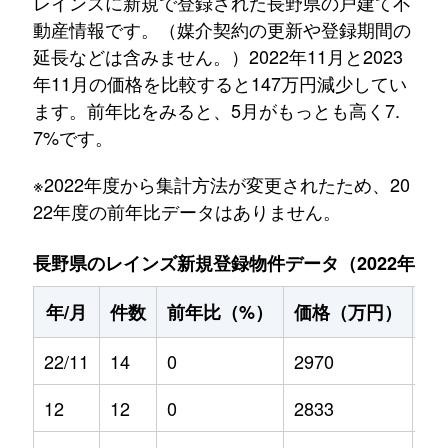
レインズに新規で登録された長野県の戸建て不
動産情報です。（媒介契約の更新や登録期間の
延長などは含みません。）2022年11月と2023
年11月の価格を比較すると147万円減少してい
ます。前年比をみると、5月がもっとも高く7.
7%です。
※2022年度から集計方法が変更されたため、20
22年度の前年比データはありません。
長野県のレインズ新規登録物件データ（2022年11月～
年/月
件数
前年比（%）
価格（万円）
前
22/11
14
0
2970
0
12
12
0
2833
0