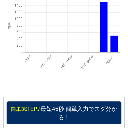
最短45秒 簡単入力でスグ分か
簡単3STEP♪
る！