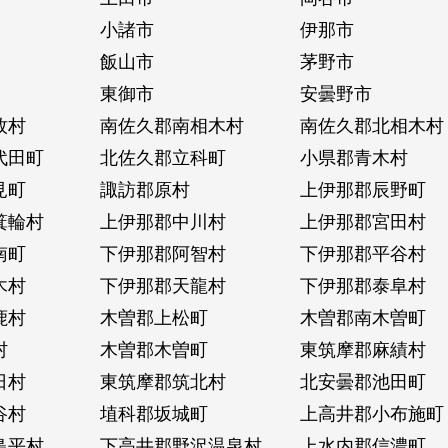
小諸市
伊那市
飯山市
茅野市
東御市
安曇野市
牧村
南佐久郡南相木村
南佐久郡北相木村
代田町
北佐久郡立科町
小県郡青木村
見町
諏訪郡原村
上伊那郡辰野町
箕輪村
上伊那郡中川村
上伊那郡宮田村
南町
下伊那郡阿智村
下伊那郡平谷村
木村
下伊那郡天龍村
下伊那郡泰阜村
鹿村
木曽郡上松町
木曽郡南木曽町
村
木曽郡木曽町
東筑摩郡麻績村
日村
東筑摩郡筑北村
北安曇郡池田町
谷村
埴科郡坂城町
上高井郡小布施町
島平村
下高井郡野沢温泉村
上水内郡信濃町