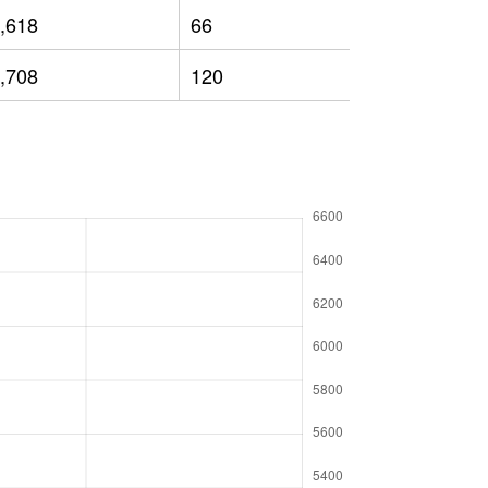
,618
66
3,543
,708
120
3,518