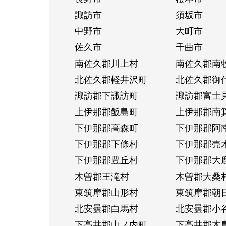
諏訪市
須坂市
中野市
大町市
佐久市
千曲市
南佐久郡川上村
南佐久郡南
北佐久郡軽井沢町
北佐久郡御
諏訪郡下諏訪町
諏訪郡富士
上伊那郡飯島町
上伊那郡南
下伊那郡高森町
下伊那郡阿
下伊那郡下條村
下伊那郡売
下伊那郡豊丘村
下伊那郡大
木曽郡王滝村
木曽郡大桑
東筑摩郡山形村
東筑摩郡朝
北安曇郡白馬村
北安曇郡小
下高井郡山ノ内町
下高井郡木