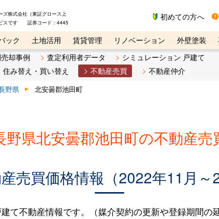
ーズ株式会社（東証グロース上
初めての方へ
ビスです 証券コード：4445
バック
土地活用
賃貸管理
リノベーション
外壁塗装
ライン講座
リビンマガジンBiz
不動産売却ご相談デスク
別売却事例
査定利用者データ
シミュレーション 戸建て
住み替え・買い替え
不動産売買
不動産仲介
長野県
北安曇郡池田町
長野県北安曇郡池田町の不動産売
売買価格情報（2022年11月～2
建て不動産情報です。（媒介契約の更新や登録期間の延長