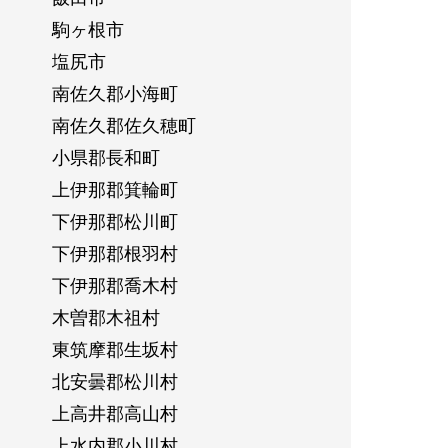
駒ヶ根市
塩尻市
南佐久郡小海町
南佐久郡佐久穂町
小県郡長和町
上伊那郡箕輪町
下伊那郡松川町
下伊那郡根羽村
下伊那郡喬木村
木曽郡木祖村
東筑摩郡生坂村
北安曇郡松川村
上高井郡高山村
上水内郡小川村