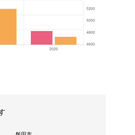
す
飯田市