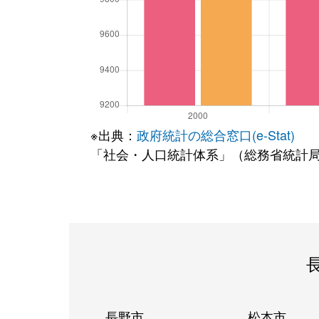
※出典：
政府統計の総合窓口(e-Stat)
「社会・人口統計体系」（総務省統計
長野市
松本市