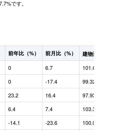
.7%です。
2
前年比（%）
前月比（%）
）
建物面積（m
）
0
6.7
101.66
0
0
-17.4
99.32
0
23.2
16.4
97.93
-
6.4
7.4
103.37
-
-14.1
-23.6
100.06
-