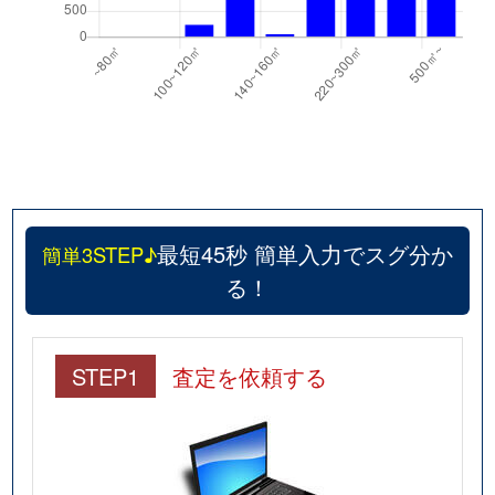
最短45秒 簡単入力でスグ分か
簡単3STEP♪
る！
STEP1
査定を依頼する