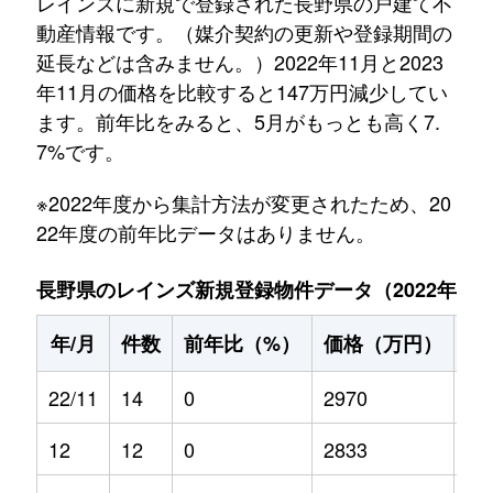
レインズに新規で登録された長野県の戸建て不
動産情報です。（媒介契約の更新や登録期間の
延長などは含みません。）2022年11月と2023
年11月の価格を比較すると147万円減少してい
ます。前年比をみると、5月がもっとも高く7.
7%です。
※2022年度から集計方法が変更されたため、20
22年度の前年比データはありません。
長野県のレインズ新規登録物件データ（2022年11月～
年/月
件数
前年比（%）
価格（万円）
前
22/11
14
0
2970
0
12
12
0
2833
0