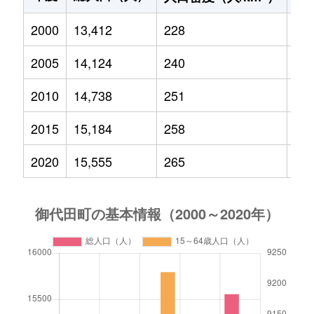
2000
13,412
228
2,1
2005
14,124
240
2,2
2010
14,738
251
2,2
2015
15,184
258
2,0
2020
15,555
265
1,9