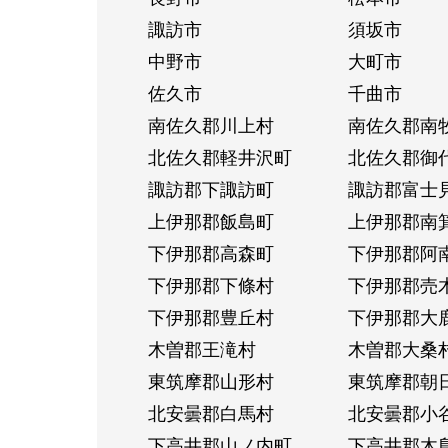
諏訪市
須坂市
中野市
大町市
佐久市
千曲市
南佐久郡川上村
南佐久郡南
北佐久郡軽井沢町
北佐久郡御
諏訪郡下諏訪町
諏訪郡富士
上伊那郡飯島町
上伊那郡南
下伊那郡高森町
下伊那郡阿
下伊那郡下條村
下伊那郡売
下伊那郡豊丘村
下伊那郡大
木曽郡王滝村
木曽郡大桑
東筑摩郡山形村
東筑摩郡朝
北安曇郡白馬村
北安曇郡小
下高井郡山ノ内町
下高井郡木