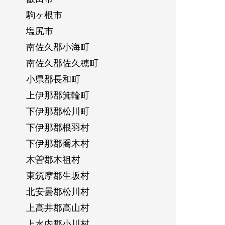
駒ヶ根市
塩尻市
南佐久郡小海町
南佐久郡佐久穂町
小県郡長和町
上伊那郡箕輪町
下伊那郡松川町
下伊那郡根羽村
下伊那郡喬木村
木曽郡木祖村
東筑摩郡生坂村
北安曇郡松川村
上高井郡高山村
上水内郡小川村