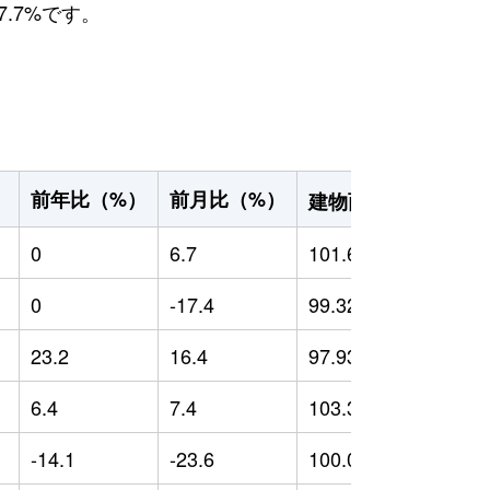
.7%です。
2
前年比（%）
前月比（%）
）
建物面積（m
）
0
6.7
101.66
0
0
-17.4
99.32
0
23.2
16.4
97.93
-
6.4
7.4
103.37
-
-14.1
-23.6
100.06
-