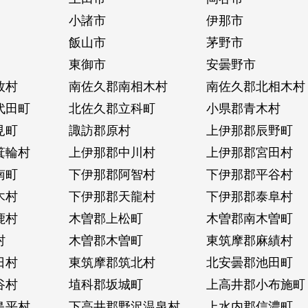
小諸市
伊那市
飯山市
茅野市
東御市
安曇野市
牧村
南佐久郡南相木村
南佐久郡北相木村
代田町
北佐久郡立科町
小県郡青木村
見町
諏訪郡原村
上伊那郡辰野町
箕輪村
上伊那郡中川村
上伊那郡宮田村
南町
下伊那郡阿智村
下伊那郡平谷村
木村
下伊那郡天龍村
下伊那郡泰阜村
鹿村
木曽郡上松町
木曽郡南木曽町
村
木曽郡木曽町
東筑摩郡麻績村
日村
東筑摩郡筑北村
北安曇郡池田町
谷村
埴科郡坂城町
上高井郡小布施町
島平村
下高井郡野沢温泉村
上水内郡信濃町