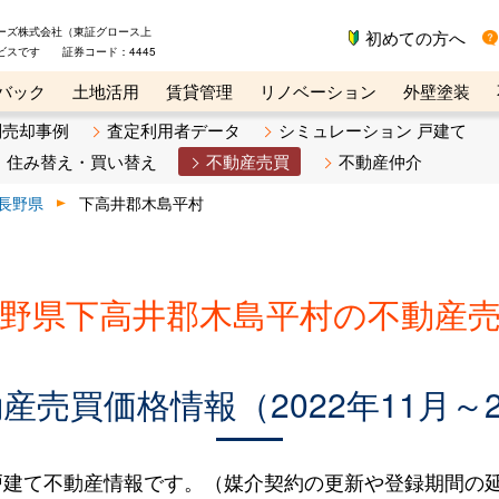
ーズ株式会社（東証グロース上
初めての方へ
ビスです 証券コード：4445
バック
土地活用
賃貸管理
リノベーション
外壁塗装
ライン講座
リビンマガジンBiz
不動産売却ご相談デスク
別売却事例
査定利用者データ
シミュレーション 戸建て
住み替え・買い替え
不動産売買
不動産仲介
長野県
下高井郡木島平村
野県下高井郡木島平村の不動産
売買価格情報（2022年11月～2
建て不動産情報です。（媒介契約の更新や登録期間の延長