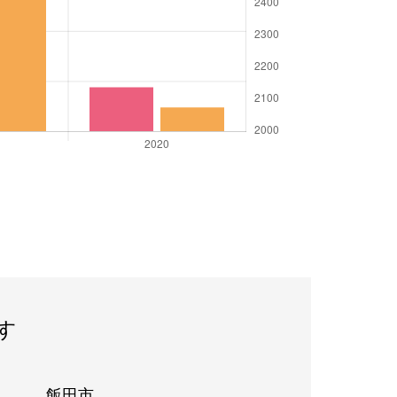
す
飯田市