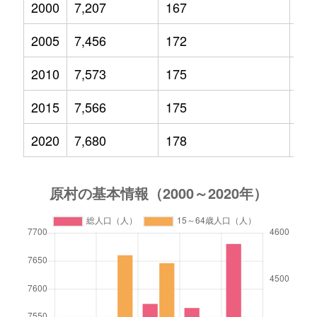
2000
7,207
167
1,1
2005
7,456
172
1,0
2010
7,573
175
1,0
2015
7,566
175
97
2020
7,680
178
97