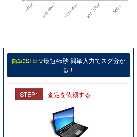
最短45秒 簡単入力でスグ分か
簡単3STEP♪
る！
STEP1
査定を依頼する