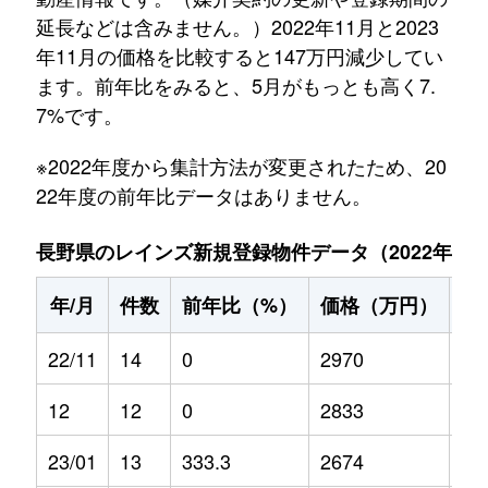
延長などは含みません。）2022年11月と2023
年11月の価格を比較すると147万円減少してい
ます。前年比をみると、5月がもっとも高く7.
7%です。
※2022年度から集計方法が変更されたため、20
22年度の前年比データはありません。
長野県のレインズ新規登録物件データ（2022年11月～
年/月
件数
前年比（%）
価格（万円）
前
22/11
14
0
2970
0
12
12
0
2833
0
23/01
13
333.3
2674
3.8