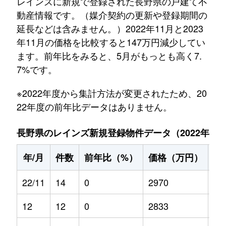
レインズに新規で登録された長野県の戸建て不
動産情報です。（媒介契約の更新や登録期間の
延長などは含みません。）2022年11月と2023
年11月の価格を比較すると147万円減少してい
ます。前年比をみると、5月がもっとも高く7.
7%です。
※2022年度から集計方法が変更されたため、20
22年度の前年比データはありません。
長野県のレインズ新規登録物件データ（2022年11月～
年/月
件数
前年比（%）
価格（万円）
前
22/11
14
0
2970
0
12
12
0
2833
0