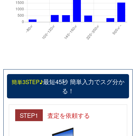
最短45秒 簡単入力でスグ分か
簡単3STEP♪
る！
STEP1
査定を依頼する