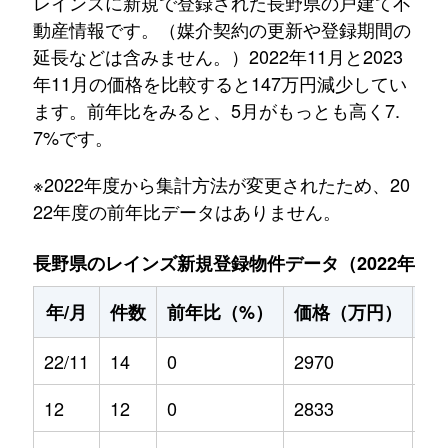
レインズに新規で登録された長野県の戸建て不
動産情報です。（媒介契約の更新や登録期間の
延長などは含みません。）2022年11月と2023
年11月の価格を比較すると147万円減少してい
ます。前年比をみると、5月がもっとも高く7.
7%です。
※2022年度から集計方法が変更されたため、20
22年度の前年比データはありません。
長野県のレインズ新規登録物件データ（2022年11月～
年/月
件数
前年比（%）
価格（万円）
前
22/11
14
0
2970
0
12
12
0
2833
0