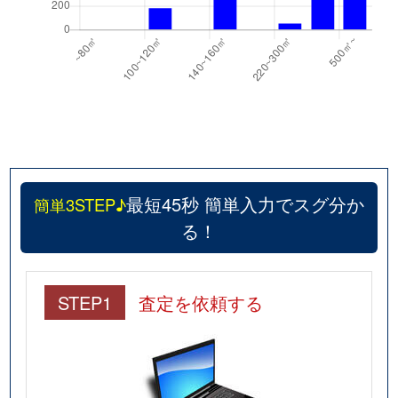
最短45秒 簡単入力でスグ分か
簡単3STEP♪
る！
STEP1
査定を依頼する