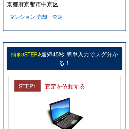
日彰学区
13,000万円
四条(京都市営)
京都府京都市中京区
日彰学区
8,900万円
四条(京都市営)
マンション 売却・査定
初音学区
14,000万円
烏丸御池
初音学区
15,000万円
烏丸御池
最短45秒 簡単入力でスグ分か
簡単3STEP♪
初音学区
2,000万円
烏丸御池
る！
初音学区
1,000万円
烏丸御池
初音学区
12,000万円
烏丸御池
STEP1
査定を依頼する
初音学区
5,300万円
烏丸御池
初音学区
8,900万円
烏丸御池
初音学区
5,100万円
烏丸御池