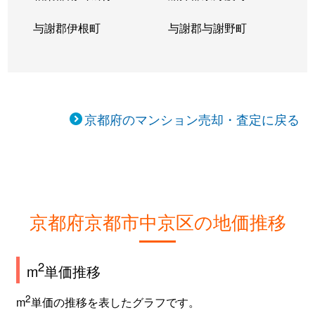
乾学区
2,600万円
大宮(京都)
与謝郡伊根町
与謝郡与謝野町
乾学区
560万円
大宮(京都)
乾学区
1,700万円
大宮(京都)
乾学区
1,700万円
大宮(京都)
京都府のマンション売却・査定に戻る
梅屋学区
3,000万円
二条城前
梅屋学区
1,300万円
丸太町(京都市営
城巽学区
6,400万円
烏丸御池
京都府京都市中京区の地価推移
城巽学区
5,500万円
烏丸御池
2
m
単価推移
城巽学区
4,600万円
烏丸御池
2
m
単価の推移を表したグラフです。
城巽学区
7,300万円
烏丸御池