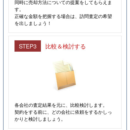
同時に売却方法についての提案をしてもらえま
富有学区
5,900万円
丸太町(京都市営
す。
正確な金額を把握する場合は、訪問査定の希望
富有学区
1,800万円
丸太町(京都市営
を出しましょう！
本能学区
1,700万円
大宮(京都)
STEP3
比較＆検討する
本能学区
3,500万円
大宮(京都)
本能学区
3,900万円
大宮(京都)
本能学区
1,400万円
大宮(京都)
本能学区
1,800万円
大宮(京都)
本能学区
1,400万円
大宮(京都)
各会社の査定結果を元に、比較検討します。
契約をする前に、どの会社に依頼をするかしっ
本能学区
4,500万円
大宮(京都)
かりと検討しましょう。