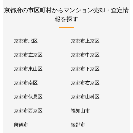
京都府の市区町村からマンション売却・査定情
壬生朱雀町
950万円
二条
報を探す
壬生神明町
4,900万円
二条
壬生辻町
5,100万円
丹波口
京都市北区
京都市上京区
壬生西土居ノ内町
1,900万円
西院(阪急)
京都市左京区
京都市中京区
壬生馬場町
1,000万円
大宮(京都)
京都市東山区
京都市下京区
壬生馬場町
550万円
大宮(京都)
京都市南区
京都市右京区
壬生馬場町
3,200万円
大宮(京都)
京都市伏見区
京都市山科区
壬生馬場町
650万円
大宮(京都)
京都市西京区
福知山市
壬生馬場町
970万円
大宮(京都)
舞鶴市
綾部市