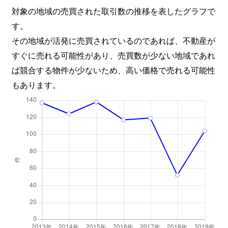
城巽学区
1,300万円
二条城前
対象の地域の売買された取引数の推移を表したグラフで
す。
城巽学区
3,800万円
二条城前
その地域が活発に売買されているのであれば、不動産が
すぐに売れる可能性があり、売買数が少ない地域であれ
生祥学区
11,000万円
烏丸
ば競合する物件が少ないため、高い価格で売れる可能性
生祥学区
16,000万円
烏丸御池
もあります。
生祥学区
1,200万円
京都河原町
生祥学区
2,000万円
京都河原町
生祥学区
5,300万円
京都河原町
生祥学区
930万円
京都市役所前
龍池学区
8,000万円
烏丸御池