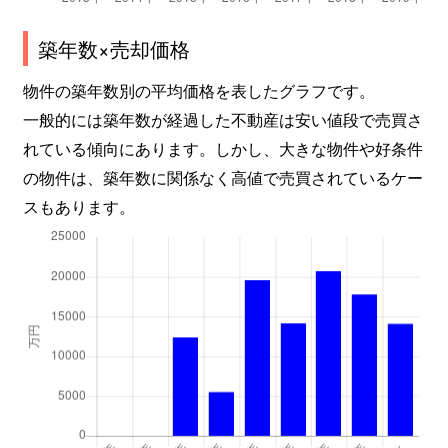
龍池学区
4,000万円
烏丸御池
築年数×売却価格
龍池学区
1,800万円
烏丸御池
物件の築年数別の平均価格を表したグラフです。
龍池学区
1,200万円
烏丸御池
一般的には築年数が経過した不動産は安い値段で売買さ
龍池学区
1,300万円
烏丸御池
れている傾向にあります。しかし、大きな物件や好条件
の物件は、築年数に関係なく高値で売買されているケー
龍池学区
7,800万円
烏丸御池
スもあります。
龍池学区
1,400万円
烏丸御池
龍池学区
1,200万円
烏丸御池
龍池学区
1,300万円
烏丸御池
龍池学区
7,200万円
烏丸御池
龍池学区
1,700万円
丸太町(京都市営