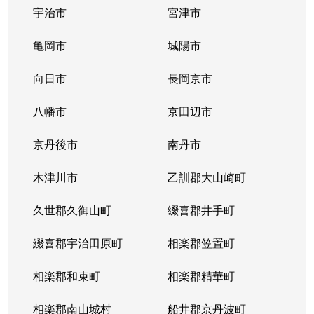
壬生東大竹町
400万円
西大路御池
宇治市
宮津市
壬生檜町
1,900万円
西院(阪急)
亀岡市
城陽市
壬生檜町
向日市
1,900万円
長岡京市
西院(阪急)
八幡市
京田辺市
壬生森前町
970万円
西院(阪急)
京丹後市
南丹市
壬生森前町
580万円
西院(阪急)
木津川市
乙訓郡大山崎町
壬生森前町
800万円
西院(阪急)
久世郡久御山町
綴喜郡井手町
壬生森町
3,800万円
西院(阪急)
綴喜郡宇治田原町
相楽郡笠置町
乾学区
470万円
大宮(京都)
相楽郡和束町
相楽郡精華町
乾学区
580万円
大宮(京都)
相楽郡南山城村
船井郡京丹波町