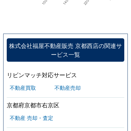
銅駝学区
11,000万円
京都市役所前
銅駝学区
5,300万円
京都市役所前
銅駝学区
4,000万円
京都市役所前
株式会社福屋不動産販売 京都西店の関連サ
銅駝学区
9,000万円
神宮丸太町
ービス一覧
日彰学区
2,800万円
烏丸
リビンマッチ対応サービス
日彰学区
2,300万円
烏丸
不動産買取
不動産売却
日彰学区
7,400万円
烏丸
日彰学区
12,000万円
烏丸御池
京都府京都市右京区
日彰学区
13,000万円
四条(京都市営)
不動産 売却・査定