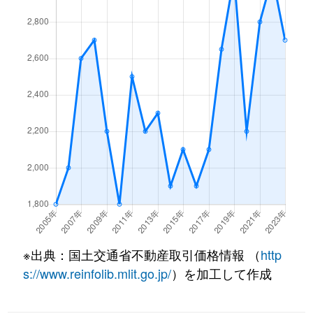
壬生天池町
4,700万円
二条
壬生天池町
4,300万円
二条
壬生天池町
4,800万円
二条
壬生天池町
4,700万円
二条
壬生賀陽御所町
990万円
大宮(京都)
壬生賀陽御所町
1,800万円
大宮(京都)
壬生賀陽御所町
3,200万円
大宮(京都)
壬生朱雀町
1,600万円
大宮(京都)
※出典：国土交通省不動産取引価格情報 （
http
壬生朱雀町
880万円
二条
s://www.reinfolib.mlit.go.jp/
）を加工して作成
壬生朱雀町
500万円
二条