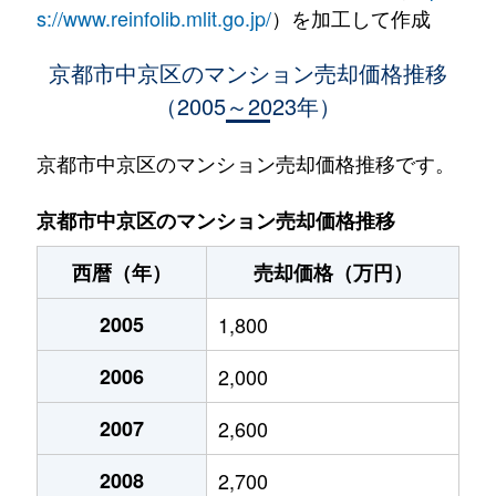
聚楽廻西町
5,600万円
二条
s://www.reinfolib.mlit.go.jp/
）を加工して作成
聚楽廻西町
2,800万円
二条
京都市中京区のマンション売却価格推移
（2005～2023年）
聚楽廻西町
1,700万円
二条
西ノ京春日町
2,000万円
円町
京都市中京区のマンション売却価格推移です。
西ノ京春日町
2,300万円
円町
京都市中京区のマンション売却価格推移
西ノ京春日町
1,500万円
円町
西暦（年）
売却価格（万円）
西ノ京春日町
2,000万円
円町
2005
1,800
西ノ京上平町
4,200万円
円町
2006
2,000
西ノ京小堀池町
1,900万円
円町
2007
2,600
西ノ京小堀池町
1,200万円
円町
2008
2,700