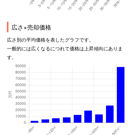
竹間学区
640万円
丸太町(京都市営
竹間学区
9,000万円
丸太町(京都市営
広さ×売却価格
竹間学区
1,200万円
丸太町(京都市営
広さ別の平均価格を表したグラフです。
一般的には広くなるにつれて価格は上昇傾向にありま
竹間学区
620万円
丸太町(京都市営
す。
竹間学区
700万円
丸太町(京都市営
竹間学区
6,400万円
丸太町(京都市営
銅駝学区
7,800万円
京都市役所前
銅駝学区
1,900万円
京都市役所前
銅駝学区
1,900万円
京都市役所前