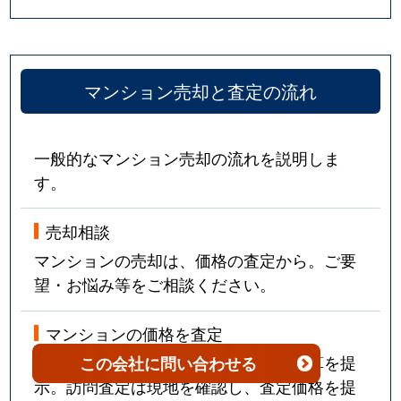
本能学区
5,400万円
大宮(京都)
本能学区
3,600万円
烏丸
本能学区
5,000万円
烏丸
マンション売却と査定の流れ
本能学区
9,400万円
烏丸御池
一般的なマンション売却の流れを説明しま
本能学区
6,500万円
烏丸御池
す。
本能学区
4,000万円
烏丸御池
売却相談
本能学区
6,000万円
烏丸御池
マンションの売却は、価格の査定から。ご要
望・お悩み等をご相談ください。
本能学区
1,800万円
烏丸御池
マンションの価格を査定
本能学区
4,300万円
烏丸御池
簡易査定は近隣の売却事例などから概算を提
この会社
に問い合わせる
示。訪問査定は現地を確認し、査定価格を提
本能学区
7,500万円
四条(京都市営)