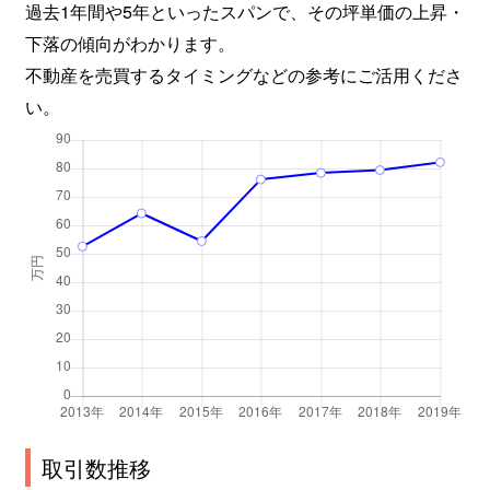
過去1年間や5年といったスパンで、その坪単価の上昇・
城巽学区
5,000万円
烏丸御池
下落の傾向がわかります。
不動産を売買するタイミングなどの参考にご活用くださ
城巽学区
3,500万円
烏丸御池
い。
城巽学区
1,600万円
二条城前
城巽学区
2,500万円
二条城前
城巽学区
4,300万円
二条城前
城巽学区
2,500万円
二条城前
城巽学区
5,000万円
二条城前
城巽学区
1,600万円
二条城前
城巽学区
6,700万円
二条城前
取引数推移