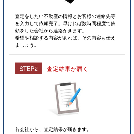
初音学区
1,700万円
烏丸御池
査定をしたい不動産の情報とお客様の連絡先等
を入力して依頼完了。早ければ数時間程度で依
初音学区
1,400万円
烏丸御池
頼をした会社から連絡がきます。
希望や相談する内容があれば、その内容も伝え
初音学区
1,500万円
烏丸御池
ましょう。
初音学区
1,100万円
烏丸御池
初音学区
1,700万円
烏丸御池
STEP2
査定結果が届く
初音学区
1,200万円
烏丸御池
初音学区
4,500万円
烏丸御池
富有学区
2,300万円
京都市役所前
富有学区
1,600万円
丸太町(京都市営
各会社から、査定結果が届きます。