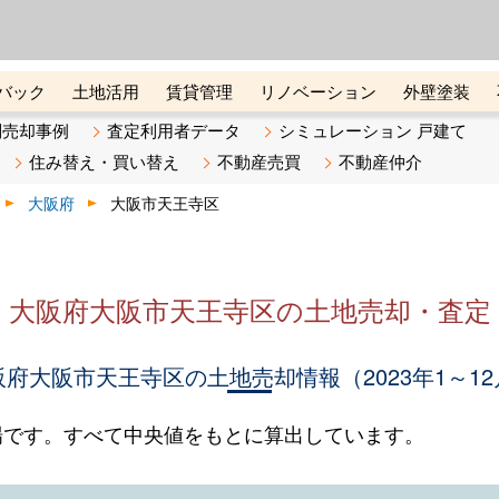
ーズ株式会社（東証グロース上
初めての方へ
ビスです 証券コード：4445
バック
土地活用
賃貸管理
リノベーション
外壁塗装
ライン講座
リビンマガジンBiz
不動産売却ご相談デスク
別売却事例
査定利用者データ
シミュレーション 戸建て
住み替え・買い替え
不動産売買
不動産仲介
大阪府
大阪市天王寺区
大阪府大阪市天王寺区の土地売却・査定
阪府大阪市天王寺区の土地売却情報（2023年1～12
場です。すべて中央値をもとに算出しています。