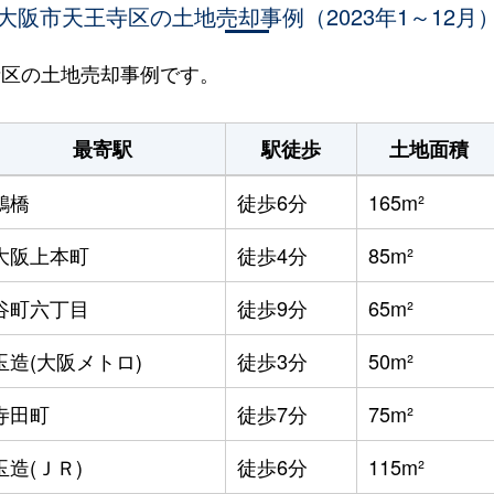
大阪市天王寺区の土地売却事例（2023年1～12月
王寺区の土地売却事例です。
最寄駅
駅徒歩
土地面積
鶴橋
徒歩6分
165m²
大阪上本町
徒歩4分
85m²
谷町六丁目
徒歩9分
65m²
玉造(大阪メトロ)
徒歩3分
50m²
寺田町
徒歩7分
75m²
玉造(ＪＲ)
徒歩6分
115m²