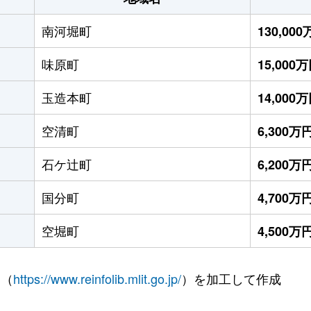
南河堀町
130,00
味原町
15,000
玉造本町
14,000
空清町
6,300万
石ケ辻町
6,200万
国分町
4,700万
空堀町
4,500万
 （
https://www.reinfolib.mlit.go.jp/
）を加工して作成