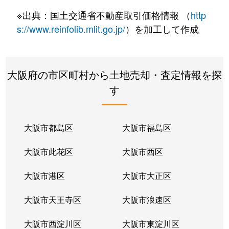
南恵我之荘
430万円
恵我ノ荘
徒歩5分
※出典：国土交通省不動産取引価格情報 （
http
南恵我之荘
3,200万円
恵我ノ荘
徒歩8分
s://www.reinfolib.mlit.go.jp/
）を加工して作成
南恵我之荘
3,500万円
恵我ノ荘
徒歩1分
大阪府の市区町村から土地売却・査定情報を探
向野
7,100万円
高鷲
徒歩16分
す
大阪市都島区
大阪市福島区
大阪市此花区
大阪市西区
大阪市港区
大阪市大正区
大阪市天王寺区
大阪市浪速区
大阪市西淀川区
大阪市東淀川区