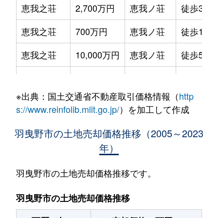
恵我之荘
2,700万円
恵我ノ荘
徒歩3分
恵我之荘
700万円
恵我ノ荘
徒歩10分
恵我之荘
10,000万円
恵我ノ荘
徒歩5分
恵我之荘
420万円
恵我ノ荘
徒歩7分
※出典：国土交通省不動産取引価格情報（
http
恵我之荘
6,800万円
恵我ノ荘
徒歩4分
s://www.reinfolib.mlit.go.jp/
）を加工して作成
大黒
390万円
駒ケ谷
徒歩4分
羽曳野市の土地売却価格推移（2005～2023
年）
樫山
8,700万円
恵我ノ荘
徒歩28分
河原城
2,500万円
恵我ノ荘
徒歩45分
羽曳野市の土地売却価格推移です。
駒ヶ谷
1,300万円
駒ケ谷
徒歩8分
羽曳野市の土地売却価格推移