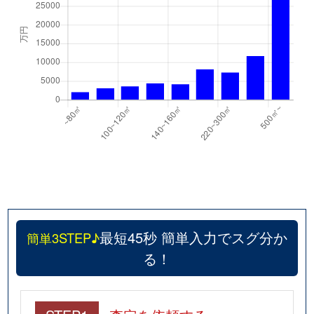
最短45秒 簡単入力でスグ分か
簡単3STEP♪
る！