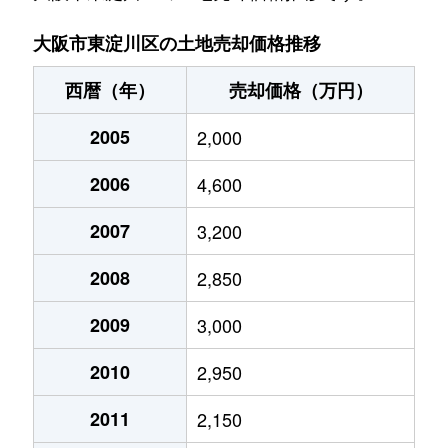
下新庄
5,300万円
下新庄
徒歩4分
大阪市東淀川区の土地売却価格推移
下新庄
6,900万円
下新庄
徒歩4分
西暦（年）
売却価格（万円）
瑞光
3,200万円
上新庄
徒歩4分
2005
2,000
瑞光
13,000万円
上新庄
徒歩8分
2006
4,600
菅原
27,000万円
ＪＲ淡路
徒歩10分
2007
3,200
菅原
3,200万円
ＪＲ淡路
徒歩5分
2008
2,850
菅原
20,000万円
ＪＲ淡路
徒歩13分
2009
3,000
2010
2,950
菅原
2,400万円
ＪＲ淡路
徒歩13分
2011
2,150
菅原
3,000万円
ＪＲ淡路
徒歩4分