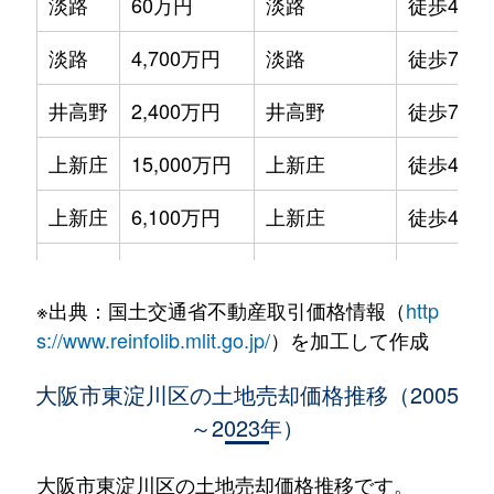
淡路
60万円
淡路
徒歩4分
淡路
4,700万円
淡路
徒歩7分
井高野
2,400万円
井高野
徒歩7分
上新庄
15,000万円
上新庄
徒歩4分
上新庄
6,100万円
上新庄
徒歩4分
北江口
1,100万円
井高野
徒歩3分
※出典：国土交通省不動産取引価格情報（
http
北江口
5,700万円
井高野
徒歩1分
s://www.reinfolib.mlit.go.jp/
）を加工して作成
小松
3,500万円
上新庄
徒歩8分
大阪市東淀川区の土地売却価格推移（2005
～2023年）
下新庄
9,100万円
下新庄
徒歩8分
下新庄
1,600万円
下新庄
徒歩4分
大阪市東淀川区の土地売却価格推移です。