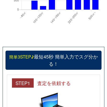
最短45秒 簡単入力でスグ分か
簡単3STEP♪
る！
STEP1
査定を依頼する