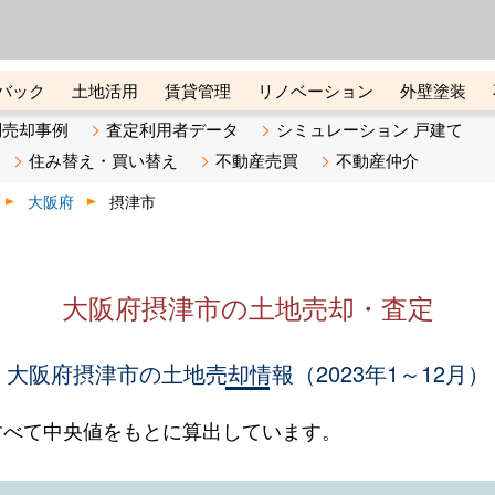
ーズ株式会社（東証グロース上
初めての方へ
ビスです 証券コード：4445
バック
土地活用
賃貸管理
リノベーション
外壁塗装
ライン講座
リビンマガジンBiz
不動産売却ご相談デスク
別売却事例
査定利用者データ
シミュレーション 戸建て
住み替え・買い替え
不動産売買
不動産仲介
大阪府
摂津市
大阪府摂津市の土地売却・査定
大阪府摂津市の土地売却情報（2023年1～12月）
すべて中央値をもとに算出しています。