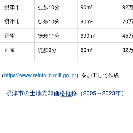
摂津市
徒歩10分
90m²
92
摂津市
徒歩10分
90m²
70
正雀
徒歩11分
690m²
45
正雀
徒歩9分
50m²
32
正雀
徒歩11分
80m²
58
（
https://www.reinfolib.mlit.go.jp/
）を加工して作成
正雀
徒歩14分
115m²
72
正雀
摂津市の土地売却価格推移（2005～2023年）
徒歩12分
140m²
90
正雀
徒歩6分
110m²
87
摂津市
徒歩6分
110m²
68