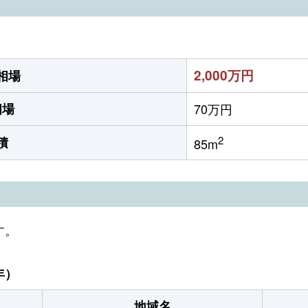
2,000万円
相場
相場
70万円
2
積
85m
す。
年）
地域名