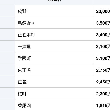
鶴野
20,0
鳥飼野々
3,50
正雀本町
3,40
一津屋
3,10
学園町
3,10
東正雀
2,75
正雀
2,45
桜町
2,30
香露園
1,81