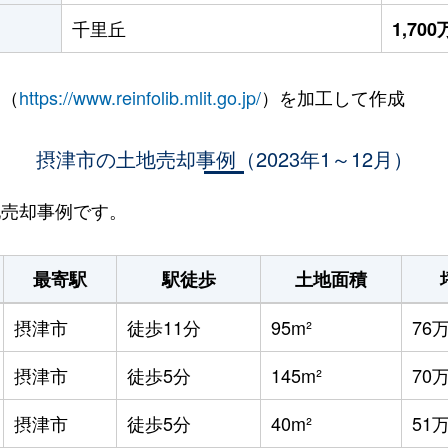
千里丘
1,70
 （
https://www.reinfolib.mlit.go.jp/
）を加工して作成
摂津市の土地売却事例（2023年1～12月）
地売却事例です。
最寄駅
駅徒歩
土地面積
摂津市
徒歩11分
95m²
76
摂津市
徒歩5分
145m²
70
摂津市
徒歩5分
40m²
51