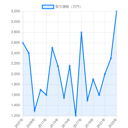
舟田町
1,300万円
大和田(大阪)
徒歩18分
本町
3,800万円
西三荘
徒歩3分
本町
1,100万円
西三荘
徒歩3分
三ツ島
75,000万円
門真南
徒歩5分
三ツ島
40,000万円
門真南
徒歩15分
御堂町
2,400万円
大和田(大阪)
徒歩8分
南野口町
2,400万円
大和田(大阪)
徒歩18分
宮前町
8,200万円
萱島
徒歩14分
向島町
850万円
大日
徒歩8分