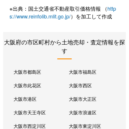
向島町
16,000万円
大日
徒歩8分
※出典：国土交通省不動産取引価格情報 （
http
元町
620万円
西三荘
徒歩4分
s://www.reinfolib.mlit.go.jp/
）を加工して作成
大阪府の市区町村から土地売却・査定情報を探
す
大阪市都島区
大阪市福島区
大阪市此花区
大阪市西区
大阪市港区
大阪市大正区
大阪市天王寺区
大阪市浪速区
大阪市西淀川区
大阪市東淀川区