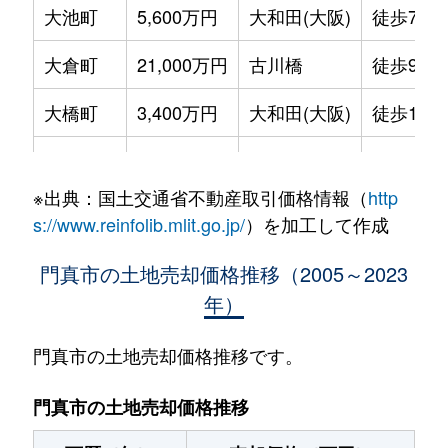
大池町
5,600万円
大和田(大阪)
徒歩7分
大倉町
21,000万円
古川橋
徒歩9分
大橋町
3,400万円
大和田(大阪)
徒歩15分
上島町
4,000万円
萱島
徒歩4分
※出典：国土交通省不動産取引価格情報（
http
上野口町
2,600万円
大和田(大阪)
徒歩11分
s://www.reinfolib.mlit.go.jp/
）を加工して作成
上野口町
3,400万円
大和田(大阪)
徒歩12分
門真市の土地売却価格推移（2005～2023
年）
上野口町
2,000万円
大和田(大阪)
徒歩11分
岸和田
1,800万円
大和田(大阪)
徒歩45分
門真市の土地売却価格推移です。
岸和田
3,000万円
大和田(大阪)
徒歩45分
門真市の土地売却価格推移