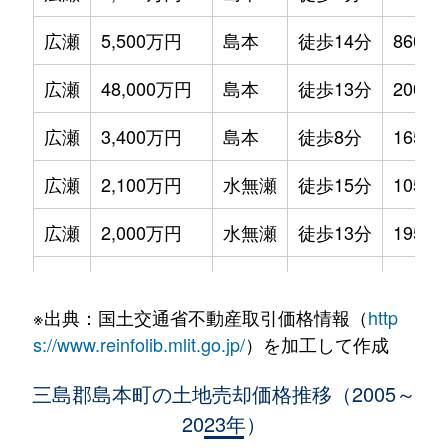
広瀬
5,500万円
島本
徒歩14分
860m²
広瀬
48,000万円
島本
徒歩13分
2000m
広瀬
3,400万円
島本
徒歩8分
165m²
広瀬
2,100万円
水無瀬
徒歩15分
105m²
広瀬
2,000万円
水無瀬
徒歩13分
195m²
広瀬
1,000万円
水無瀬
徒歩11分
40m²
※出典：国土交通省不動産取引価格情報（
http
広瀬
8,200万円
水無瀬
徒歩11分
530m²
s://www.reinfolib.mlit.go.jp/
）を加工して作成
三島郡島本町の土地売却価格推移（2005～
2023年）