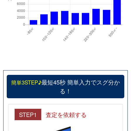
最短45秒 簡単入力でスグ分か
簡単3STEP♪
る！
STEP1
査定を依頼する