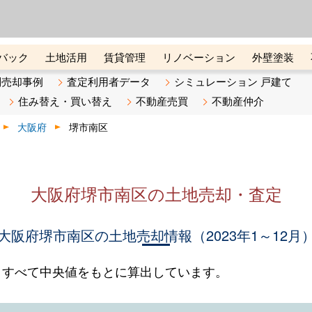
ーズ株式会社（東証グロース上
初めての方へ
ビスです 証券コード：4445
バック
土地活用
賃貸管理
リノベーション
外壁塗装
ライン講座
リビンマガジンBiz
不動産売却ご相談デスク
別売却事例
査定利用者データ
シミュレーション 戸建て
住み替え・買い替え
不動産売買
不動産仲介
大阪府
堺市南区
大阪府堺市南区の土地売却・査定
大阪府堺市南区の土地売却情報（2023年1～12月
。すべて中央値をもとに算出しています。