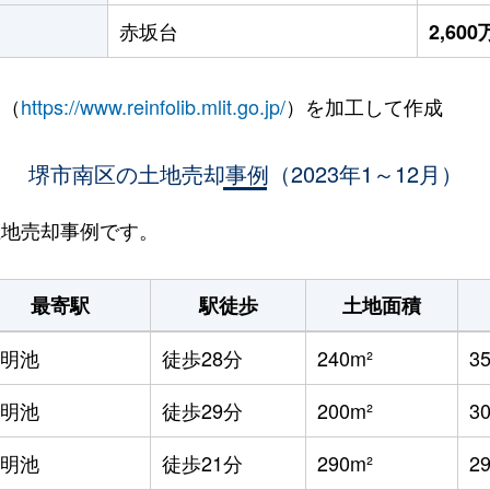
赤坂台
2,60
 （
https://www.reinfolib.mlit.go.jp/
）を加工して作成
堺市南区の土地売却事例（2023年1～12月）
の土地売却事例です。
最寄駅
駅徒歩
土地面積
明池
徒歩28分
240m²
3
明池
徒歩29分
200m²
3
明池
徒歩21分
290m²
2