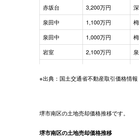
赤坂台
3,200万円
深
泉田中
1,100万円
栂
泉田中
1,000万円
栂
岩室
2,100万円
泉
小代
970万円
栂
※出典：国土交通省不動産取引価格情報
城山台
2,100万円
光
城山台
2,200万円
光
高倉台
2,700万円
泉
堺市南区の土地売却価格推移です。
高倉台
2,500万円
泉
堺市南区の土地売却価格推移