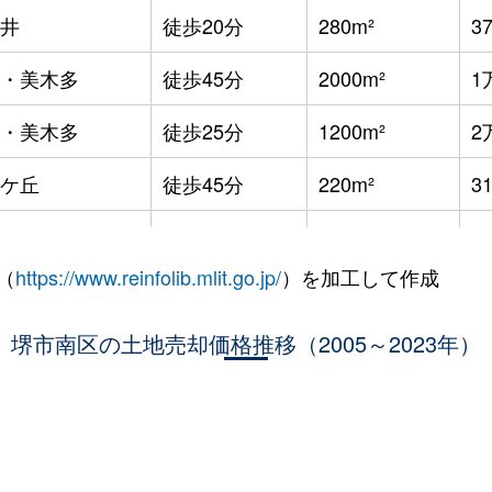
井
徒歩20分
280m²
3
・美木多
徒歩45分
2000m²
1
・美木多
徒歩25分
1200m²
2
ケ丘
徒歩45分
220m²
3
・美木多
徒歩45分
530m²
6
（
https://www.reinfolib.mlit.go.jp/
）を加工して作成
明池
徒歩19分
130m²
5
明池
堺市南区の土地売却価格推移（2005～2023年）
徒歩23分
180m²
4
ケ丘
徒歩25分
180m²
5
ケ丘
徒歩25分
170m²
4