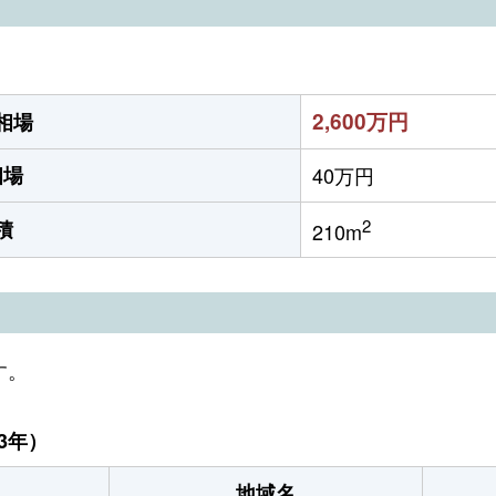
2,600万円
相場
相場
40万円
2
積
210m
す。
3年）
地域名