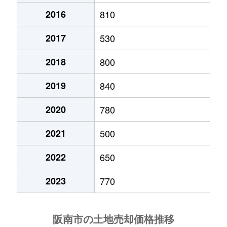
2016
810
箱の浦
5,500万円
箱作
徒歩29分
270
2017
530
舞
570万円
鳥取ノ荘
徒歩9分
165
2018
800
緑ヶ丘
1,100万円
和泉鳥取
徒歩9分
260
2019
840
南山中
40万円
箱作
徒歩25分
120
2020
780
2021
500
2022
650
2023
770