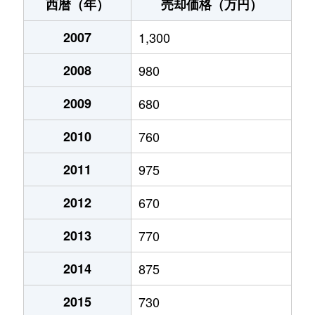
箱作
2,400万円
箱作
徒歩8分
170
西暦（年）
売却価格（万円）
箱作
36万円
箱作
徒歩28分
790
2007
1,300
箱作
180万円
箱作
徒歩10分
170
2008
980
箱作
650万円
箱作
徒歩9分
145
2009
680
箱作
200万円
箱作
徒歩7分
65m
2010
760
箱作
1,300万円
箱作
徒歩6分
680
2011
975
2012
670
箱作
1,000円
箱作
徒歩12分
320
2013
770
箱の浦
350万円
淡輪
徒歩25分
270
2014
875
箱の浦
100万円
箱作
徒歩23分
180
2015
730
箱の浦
760万円
箱作
徒歩28分
320