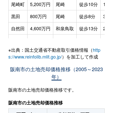
尾崎町
5,200万円
尾崎
徒歩10分
170
黒田
800万円
尾崎
徒歩8分
330
自然田
4,600万円
和泉鳥取
徒歩13分
200
自然田
25万円
和泉鳥取
徒歩13分
170
※出典：国土交通省不動産取引価格情報（
http
自然田
800万円
尾崎
徒歩26分
340
s://www.reinfolib.mlit.go.jp/
）を加工して作成
自然田
1,100万円
尾崎
徒歩45分
750
阪南市の土地売却価格推移（2005～2023
年）
下出
1,200万円
尾崎
徒歩15分
130
鳥取
110万円
鳥取ノ荘
徒歩3分
160
阪南市の土地売却価格推移です。
鳥取中
770万円
尾崎
徒歩20分
200
阪南市の土地売却価格推移