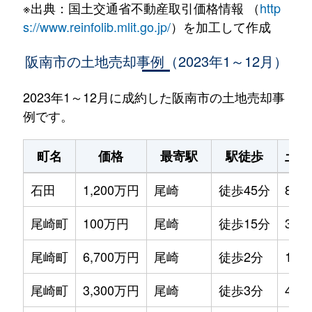
※出典：国土交通省不動産取引価格情報 （
http
s://www.reinfolib.mlit.go.jp/
）を加工して作成
阪南市の土地売却事例（2023年1～12月）
2023年1～12月に成約した阪南市の土地売却事
例です。
町名
価格
最寄駅
駅徒歩
土地
石田
1,200万円
尾崎
徒歩45分
800
尾崎町
100万円
尾崎
徒歩15分
30m
尾崎町
6,700万円
尾崎
徒歩2分
120
尾崎町
3,300万円
尾崎
徒歩3分
440