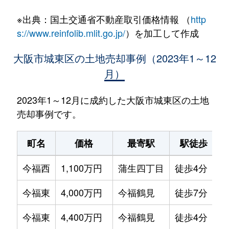
※出典：国土交通省不動産取引価格情報 （
http
s://www.reinfolib.mlit.go.jp/
）を加工して作成
大阪市城東区の土地売却事例（2023年1～12
月）
2023年1～12月に成約した大阪市城東区の土地
売却事例です。
町名
価格
最寄駅
駅徒歩
今福西
1,100万円
蒲生四丁目
徒歩4分
6
今福東
4,000万円
今福鶴見
徒歩7分
9
今福東
4,400万円
今福鶴見
徒歩4分
4