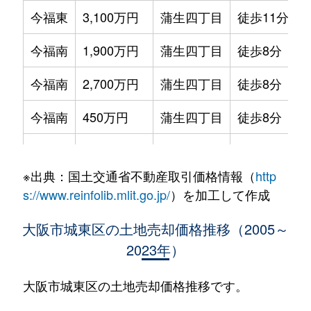
今福東
3,100万円
蒲生四丁目
徒歩11分
6
今福南
1,900万円
蒲生四丁目
徒歩8分
9
今福南
2,700万円
蒲生四丁目
徒歩8分
9
今福南
450万円
蒲生四丁目
徒歩8分
5
鴫野東
1,900万円
鴫野
徒歩8分
5
※出典：国土交通省不動産取引価格情報（
http
諏訪
3,000万円
深江橋
徒歩6分
1
s://www.reinfolib.mlit.go.jp/
）を加工して作成
成育
14,000万円
関目
徒歩7分
4
大阪市城東区の土地売却価格推移（2005～
2023年）
成育
7,500万円
関目
徒歩1分
1
成育
1,700万円
野江内代
徒歩5分
5
大阪市城東区の土地売却価格推移です。