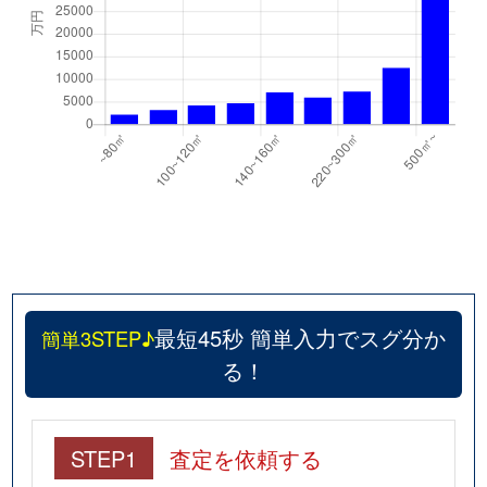
最短45秒 簡単入力でスグ分か
簡単3STEP♪
る！
STEP1
査定を依頼する