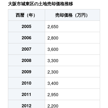
関目
2,200万円
蒲生四丁目
徒歩10分
1
大阪市城東区の土地売却価格推移
関目
3,300万円
関目
徒歩8分
8
西暦（年）
売却価格（万円）
関目
3,900万円
関目
徒歩6分
7
2005
2,650
関目
1,300万円
関目
徒歩1分
7
2006
2,800
中央
25,000万円
蒲生四丁目
徒歩4分
3
2007
3,600
永田
3,000万円
深江橋
徒歩10分
5
2008
3,300
中浜
1,200万円
緑橋
徒歩5分
8
2009
2,300
2010
3,400
中浜
2,900万円
緑橋
徒歩10分
8
2011
2,950
野江
2,100万円
ＪＲ野江
徒歩5分
6
2012
2,200
野江
2,800万円
野江内代
徒歩6分
2