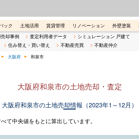
ーズ株式会社（東証グロース上
初めての方へ
ビスです 証券コード：4445
バック
土地活用
賃貸管理
リノベーション
外壁塗装
ライン講座
リビンマガジンBiz
不動産売却ご相談デスク
別売却事例
査定利用者データ
シミュレーション 戸建て
住み替え・買い替え
不動産売買
不動産仲介
大阪府
和泉市
大阪府和泉市の土地売却・査定
大阪府和泉市の土地売却情報（2023年1～12月）
すべて中央値をもとに算出しています。