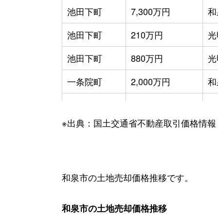
池田下町
7,300万円
和
池田下町
210万円
光
池田下町
880万円
光
一条院町
2,000万円
和
井ノ口町
1,800万円
和
※出典：国土交通省不動産取引価格情報
内田町
2,200万円
和
内田町
38万円
和
内田町
90万円
和
和泉市の土地売却価格推移です。
内田町
1,300万円
和
和泉市の土地売却価格推移