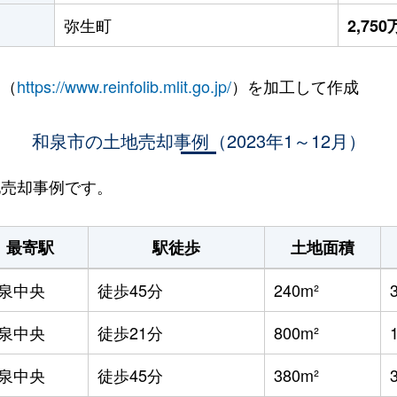
弥生町
2,75
 （
https://www.reinfolib.mlit.go.jp/
）を加工して作成
和泉市の土地売却事例（2023年1～12月）
地売却事例です。
最寄駅
駅徒歩
土地面積
泉中央
徒歩45分
240m²
泉中央
徒歩21分
800m²
泉中央
徒歩45分
380m²