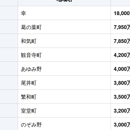
幸
18,0
葛の葉町
7,95
和気町
7,85
観音寺町
4,20
あゆみ野
4,00
尾井町
3,80
繁和町
3,50
室堂町
3,20
のぞみ野
3,00