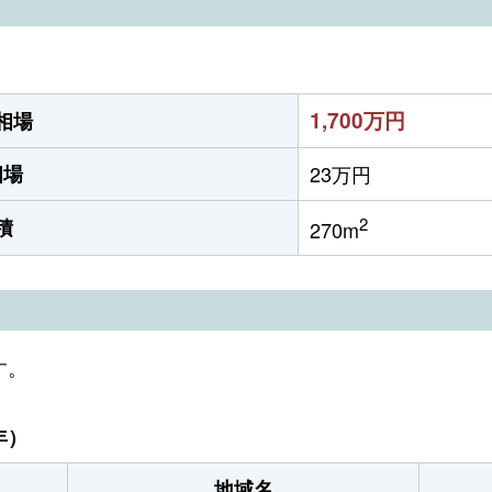
1,700万円
相場
相場
23万円
2
積
270m
す。
年）
地域名