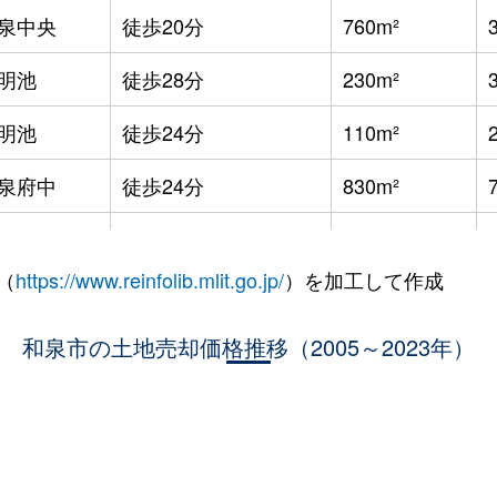
泉中央
徒歩20分
760m²
明池
徒歩28分
230m²
明池
徒歩24分
110m²
泉府中
徒歩24分
830m²
泉府中
徒歩9分
160m²
（
https://www.reinfolib.mlit.go.jp/
）を加工して作成
泉中央
徒歩29分
165m²
泉中央
和泉市の土地売却価格推移（2005～2023年）
徒歩21分
55m²
泉中央
徒歩21分
45m²
泉中央
徒歩20分
1100m²