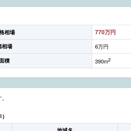
770万円
格相場
価相場
6万円
2
面積
390m
す。
年）
地域名