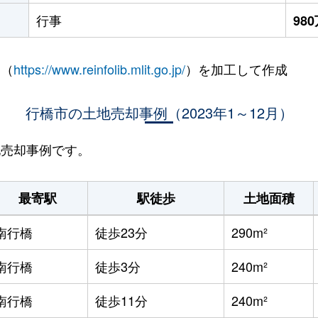
行事
98
 （
https://www.reinfolib.mlit.go.jp/
）を加工して作成
行橋市の土地売却事例（2023年1～12月）
地売却事例です。
最寄駅
駅徒歩
土地面積
南行橋
徒歩23分
290m²
南行橋
徒歩3分
240m²
南行橋
徒歩11分
240m²