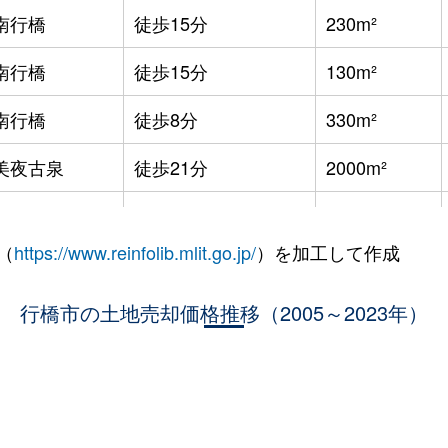
南行橋
徒歩15分
230m²
南行橋
徒歩15分
130m²
南行橋
徒歩8分
330m²
美夜古泉
徒歩21分
2000m²
新田原
徒歩45分
1500m²
（
https://www.reinfolib.mlit.go.jp/
）を加工して作成
南行橋
徒歩45分
400m²
行橋
行橋市の土地売却価格推移（2005～2023年）
徒歩18分
145m²
行橋
徒歩18分
1500m²
行橋
徒歩23分
1800m²