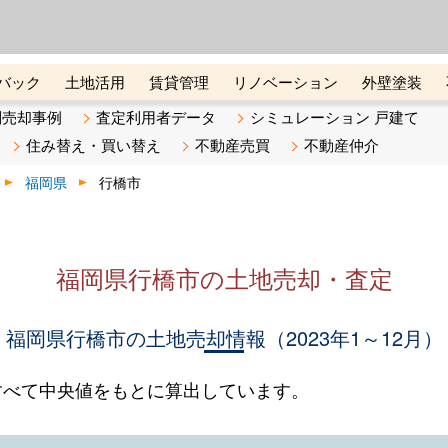
ーズ株式会社（東証グロース上
初めての方へ
ビスです 証券コード：4445
バック
土地活用
賃貸管理
リノベーション
外壁塗装
ライン講座
リビンマガジンBiz
不動産売却ご相談デスク
別売却事例
査定利用者データ
シミュレーション 戸建て
住み替え・買い替え
不動産売買
不動産仲介
福岡県
行橋市
福岡県行橋市の土地売却・査定
福岡県行橋市の土地売却情報（2023年1～12月）
すべて中央値をもとに算出しています。