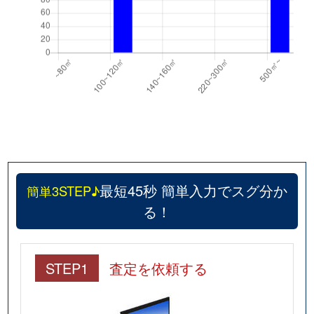
最短45秒 簡単入力でスグ分か
簡単3STEP♪
る！
STEP1
査定を依頼する