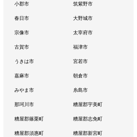
小郡市
筑紫野市
春日市
大野城市
宗像市
太宰府市
古賀市
福津市
うきは市
宮若市
嘉麻市
朝倉市
みやま市
糸島市
那珂川市
糟屋郡宇美町
糟屋郡篠栗町
糟屋郡志免町
糟屋郡須惠町
糟屋郡新宮町