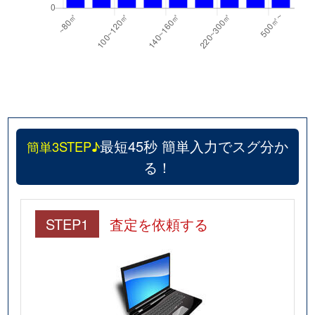
最短45秒 簡単入力でスグ分か
簡単3STEP♪
る！
STEP1
査定を依頼する