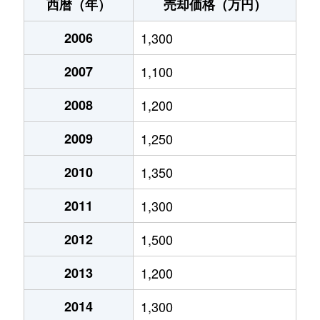
天神
2,500万円
古賀
徒歩2分
西暦（年）
売却価格（万円）
天神
3,800万円
古賀
徒歩3分
2006
1,300
天神
2,900万円
古賀
徒歩8分
2007
1,100
米多比
880万円
古賀
徒歩1時間15分
2008
1,200
花見東
3,500万円
千鳥
徒歩6分
2009
1,250
花見東
1,800万円
千鳥
徒歩11分
2010
1,350
2011
1,300
花見東
690万円
千鳥
徒歩10分
2012
1,500
日吉
3,000万円
ししぶ
徒歩4分
2013
1,200
舞の里
2,500万円
千鳥
徒歩8分
2014
1,300
美明
1,900万円
ししぶ
徒歩6分