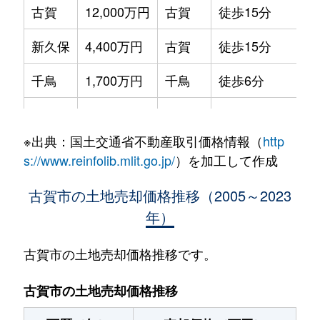
古賀
12,000万円
古賀
徒歩15分
新久保
4,400万円
古賀
徒歩15分
千鳥
1,700万円
千鳥
徒歩6分
千鳥
1,300万円
千鳥
徒歩9分
※出典：国土交通省不動産取引価格情報（
http
千鳥
10,000万円
千鳥
徒歩5分
s://www.reinfolib.mlit.go.jp/
）を加工して作成
千鳥
1,500万円
千鳥
徒歩13分
古賀市の土地売却価格推移（2005～2023
年）
千鳥
1,400万円
千鳥
徒歩8分
中央
1,500万円
古賀
徒歩11分
古賀市の土地売却価格推移です。
天神
5,000万円
古賀
徒歩4分
古賀市の土地売却価格推移